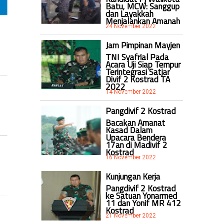
Batu, MCW: Sanggup
dan Layakkah
Menjalankan Amanah
24 November 2022
Jam Pimpinan Mayjen
TNI Syafrial Pada
Acara Uji Siap Tempur
Terintegrasi Satjar
Divif 2 Kostrad TA
2022
14 November 2022
Pangdivif 2 Kostrad
Bacakan Amanat
Kasad Dalam
Upacara Bendera
17an di Madivif 2
Kostrad
16 November 2022
Kunjungan Kerja
Pangdivif 2 Kostrad
ke Satuan Yonarmed
11 dan Yonif MR 412
Kostrad
21 November 2022