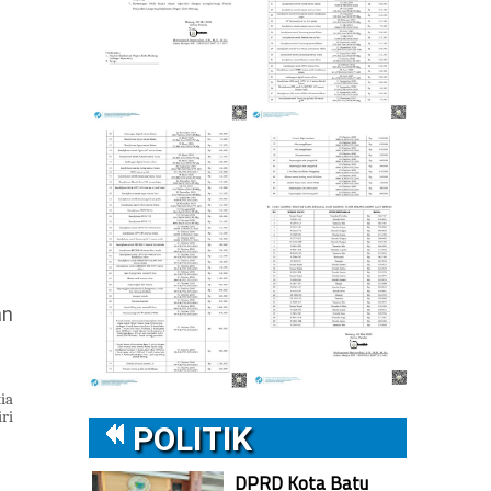
an
ia
ri
POLITIK
DPRD Kota Batu