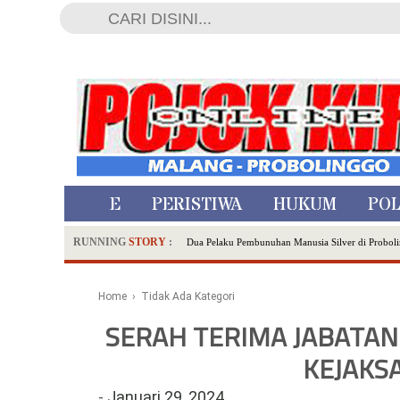
HOME
PERISTIWA
HUKUM
POL
RUNNING
STORY
:
Dua Pelaku Pembunuhan Manusia Silver di Proboli
SDN Sumberejo 02 Kota Batu Kembangkan Program 
Ambulance Dari Berbagai Daerah Padati Kota Wisa
Home
› Tidak Ada Kategori
Hadirkan Tujuh Sapta Pesona Wisata di Amfiteater
SERAH TERIMA JABATAN
Polsek Wonoasih Perkuat Ketahanan Pangan Lewat 
RILIS RAPAT PLENO TERBUKA PEMUTAKHIRA
KEJAKS
Tugu Tirta Usung 'Smart Water City' di Indonesi
-
Januari 29, 2024
Meriah,Peringati Hari Bhayangkara ke-80,Polres B