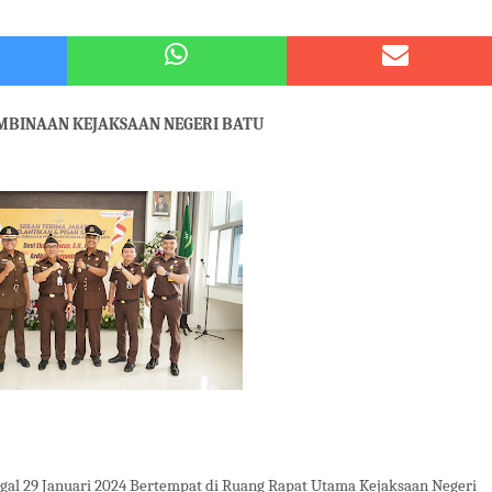
 Kode Etik Advokat, Abd. Aziz Divonis Bersalah
pir Ke-Waroeng Tani Dau Malang,Dijamin Ketagihan,Ini Sebabnya
EMBINAAN KEJAKSAAN NEGERI BATU
gal
29 Januari 2024 Bertempat di Ruang Rapat Utama Kejaksaan Negeri