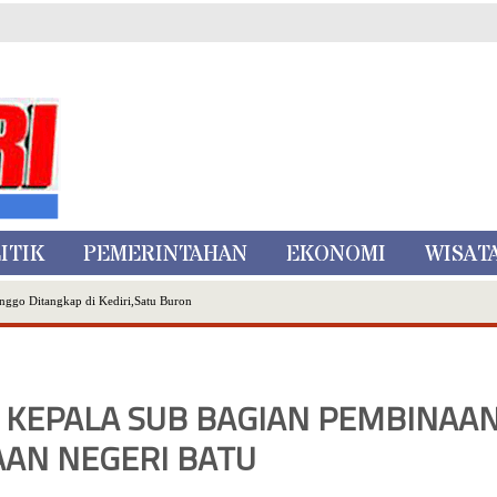
ITIK
PEMERINTAHAN
EKONOMI
WISAT
nggo Ditangkap di Kediri,Satu Buron
Inovasi Literasi Melalui LASKAR JODA, Usung Filosofi Gelar Sehelai Tikar
ta Batu
, Mikutopia Buka Rekrutmen Karyawan,Berikut Kualifikasinya
 KEPALA SUB BAGIAN PEMBINAA
Dialog Bersama Petani
N DATA PEMILIH BERKELANJUTAN (PDPB) TRIWULAN II
AAN NEGERI BATU
a City Expo APEKSI XVIII Medan
atu Gelar Kapolres Cup 9 Ball Tournament,Gandeng Carabao Bistro & Pool Batu HQ Total Hadiah