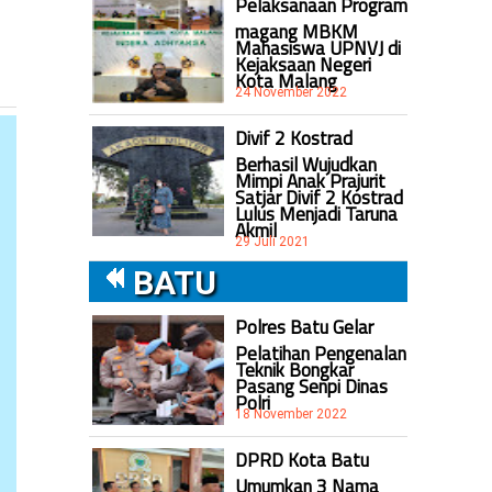
Pelaksanaan Program
magang MBKM
Mahasiswa UPNVJ di
Kejaksaan Negeri
Kota Malang
24 November 2022
Divif 2 Kostrad
Berhasil Wujudkan
Mimpi Anak Prajurit
Satjar Divif 2 Kostrad
Lulus Menjadi Taruna
Akmil
29 Juli 2021
BATU
Polres Batu Gelar
Pelatihan Pengenalan
Teknik Bongkar
Pasang Senpi Dinas
Polri
18 November 2022
DPRD Kota Batu
Umumkan 3 Nama