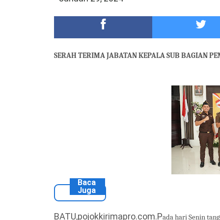
DKD PERADI Malang Jatuhkan Putusan Pelanggaran
Healing-Healing Ke-Malang Batu Jangan Lupa Mam
SERAH TERIMA JABATAN KEPALA SUB BAGIAN P
Baca
Juga
BATU,pojokkirimapro.com.P
ada
hari Senin
tang