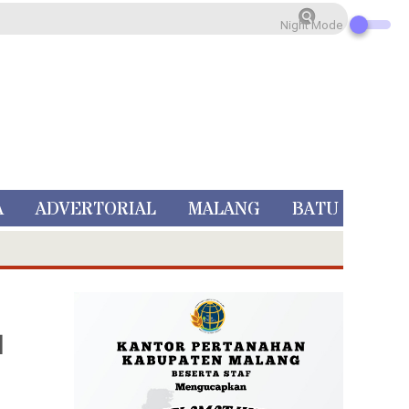
Night Mode
A
ADVERTORIAL
MALANG
BATU
N
 Rp 5 Juta