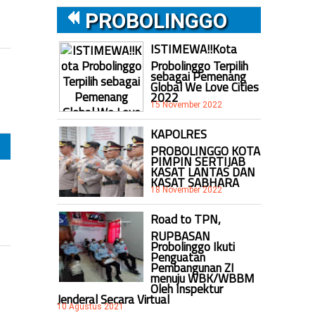
PROBOLINGGO
ISTIMEWA!!Kota
Probolinggo Terpilih
sebagai Pemenang
Global We Love Cities
2022
15 November 2022
KAPOLRES
PROBOLINGGO KOTA
PIMPIN SERTIJAB
KASAT LANTAS DAN
KASAT SABHARA
18 November 2022
Road to TPN,
RUPBASAN
Probolinggo Ikuti
Penguatan
Pembangunan ZI
menuju WBK/WBBM
Oleh Inspektur
Jenderal Secara Virtual
10 Agustus 2021