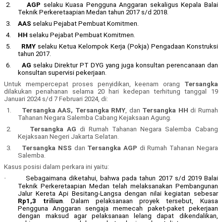
2.
AGP
selaku Kuasa Pengguna Anggaran sekaligus Kepala Balai
Teknik Perkeretaapian Medan tahun 2017 s/d 2018.
3.
AAS
selaku Pejabat Pembuat Komitmen.
4.
HH
selaku Pejabat Pembuat Komitmen.
5.
RMY
selaku Ketua Kelompok Kerja (Pokja) Pengadaan Konstruksi
tahun 2017.
6.
AG
selaku Direktur PT DYG yang juga konsultan perencanaan dan
konsultan supervisi pekerjaan.
Untuk mempercepat proses penyidikan, keenam orang
Tersangka
dilakukan penahanan selama 20 hari kedepan terhitung tanggal 19
Januari 2024 s/d 7 Februari 2024, di:
1.
Tersangka AAS, Tersangka RMY
, dan
Tersangka HH
di Rumah
Tahanan Negara Salemba Cabang Kejaksaan Agung.
2.
Tersangka AG
di Rumah Tahanan Negara Salemba Cabang
Kejaksaan Negeri Jakarta Selatan.
3.
Tersangka NSS
dan
Tersangka AGP
di Rumah Tahanan Negara
Salemba.
Kasus posisi dalam perkara ini yaitu
:
·
Sebagaimana diketahui, bahwa pada tahun 2017 s/d 2019 Balai
Teknik Perkeretaapian Medan telah melaksanakan Pembangunan
Jalur Kereta Api Besitang-Langsa dengan nilai kegiatan sebesar
Rp1,3 triliun
. Dalam pelaksanaan proyek tersebut
, Kuasa
Pengguna Anggaran sengaja memecah paket-paket pekerjaan
dengan maksud agar pelaksanaan lelang dapat dikendalikan,