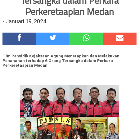
Tersangka dalam Perkara
Hadirkan Tujuh Sapta Pesona Wisata di Amfiteater, Mikutopia
Perkeretaapian Medan
Buka Rekrutmen Karyawan,Berikut Kualifikasinya
-
Januari 19, 2024
Polsek Wonoasih Perkuat Ketahanan Pangan Lewat Dialog
Bersama Petani
RILIS RAPAT PLENO TERBUKA PEMUTAKHIRAN DATA
PEMILIH BERKELANJUTAN (PDPB) TRIWULAN II
Tugu Tirta Usung 'Smart Water City' di Indonesia City Expo
Tim Penyidik Kejaksaan Agung Menetapkan dan
Melakukan
APEKSI XVIII Medan
Penahanan terhadap 6 Orang Tersangka
dalam Perkara
Perkeretaapian Medan
Meriah,Peringati Hari Bhayangkara ke-80,Polres Batu Gelar
Kapolres Cup 9 Ball Tournament,Gandeng Carabao Bistro &
Pool Batu HQ Total Hadiah Rp 5 Juta
DKD PERADI Malang Jatuhkan Putusan Pelanggaran Kode Etik
Advokat, Abd. Aziz Divonis Bersalah