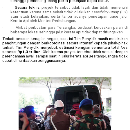
sehingga pemenang lelang paket pekerjaan dapat diatur;
·
Secara teknis
, proyek tersebut tidak layak dan tidak memenuhi
ketentuan karena sama sekali tidak dilakukan
Feasibility Study
(FS)
atau studi kelayakan, serta tanpa adanya penetapan trase jalur
Kereta Api oleh Menteri Perhubungan;
·
Akibat perbuatan para Tersangka, terdapat kerusakan parah di
beberapa lokasi sehingga jalur kereta api tidak dapat difungsikan
.
Terkait besaran kerugian negara, saat ini Tim Penyidik masih melakukan
penghitungan dengan berkoordinasi secara intensif kepada pihak-pihak
terkait. Tim Penyidik menyebut, estimasi kerugian sementara total
loss
sebesar
Rp1,3 triliun
.
Oleh karena proyek tersebut tidak sesuai dengan
perencanaan awal, sampai saat ini jalur kereta api Besitang-Langsa tidak
dapat dimanfaatkan penggunaannya.