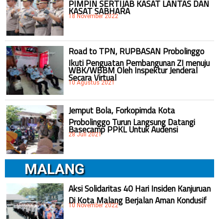
PIMPIN SERTIJAB KASAT LANTAS DAN
KASAT SABHARA
18 November 2022
Road to TPN, RUPBASAN Probolinggo
Ikuti Penguatan Pembangunan ZI menuju
WBK/WBBM Oleh Inspektur Jenderal
Secara Virtual
10 Agustus 2021
Jemput Bola, Forkopimda Kota
Probolinggo Turun Langsung Datangi
Basecamp PPKL Untuk Audensi
28 Juli 2021
MALANG
Aksi Solidaritas 40 Hari Insiden Kanjuruan
Di Kota Malang Berjalan Aman Kondusif
10 November 2022