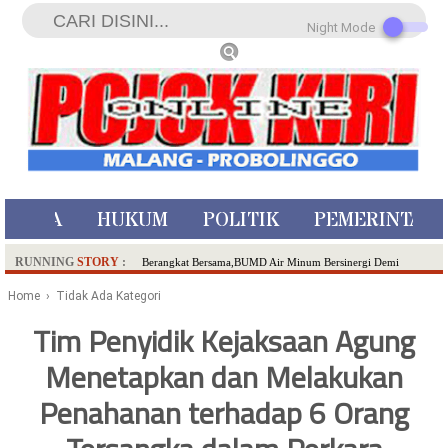
Night Mode
ISTIWA
HUKUM
POLITIK
PEMERINTAH
RUNNING
STORY
:
Berangkat Bersama,BUMD Air Minum Bersinergi Demi
Pelayanan Air Minum Aman Malang Raya!
Home
› Tidak Ada Kategori
Dua Pelaku Pembunuhan Manusia Silver di Probolinggo
Tim Penyidik Kejaksaan Agung
Ditangkap di Kediri,Satu Buron
Menetapkan dan Melakukan
SDN Sumberejo 02 Kota Batu Kembangkan Program Inovasi
Literasi Melalui LASKAR JODA, Usung Filosofi Gelar Sehelai
Penahanan terhadap 6 Orang
Tikar
Ambulance Dari Berbagai Daerah Padati Kota Wisata Batu