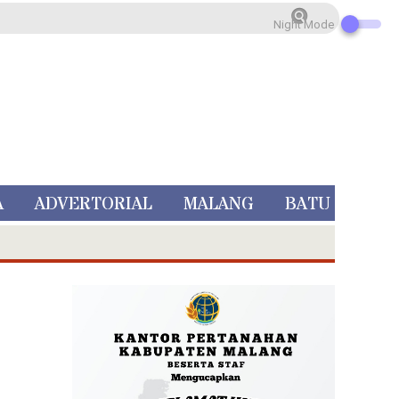
Night Mode
A
ADVERTORIAL
MALANG
BATU