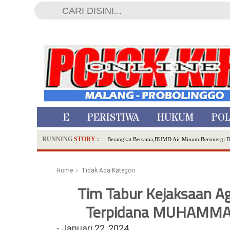
HOME
PERISTIWA
HUKUM
POL
RUNNING
STORY
:
Berangkat Bersama,BUMD Air Minum Bersinergi 
Dua Pelaku Pembunuhan Manusia Silver di Proboli
SDN Sumberejo 02 Kota Batu Kembangkan Program 
Home
› Tidak Ada Kategori
Ambulance Dari Berbagai Daerah Padati Kota Wisa
Tim Tabur Kejaksaan 
Hadirkan Tujuh Sapta Pesona Wisata di Amfiteater
Terpidana MUHAMMAD
Polsek Wonoasih Perkuat Ketahanan Pangan Lewat 
RILIS RAPAT PLENO TERBUKA PEMUTAKHIRA
-
Januari 22, 2024
Tugu Tirta Usung 'Smart Water City' di Indonesi