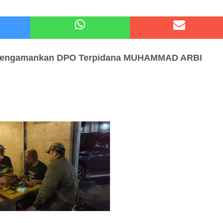
atu Gelar Kapolres Cup 9 Ball Tournament,Gandeng Carabao Bistro & Pool Batu HQ Total Hadiah
 Kode Etik Advokat, Abd. Aziz Divonis Bersalah
Mengamankan
DPO Terpidana
MUHAMMAD ARBI