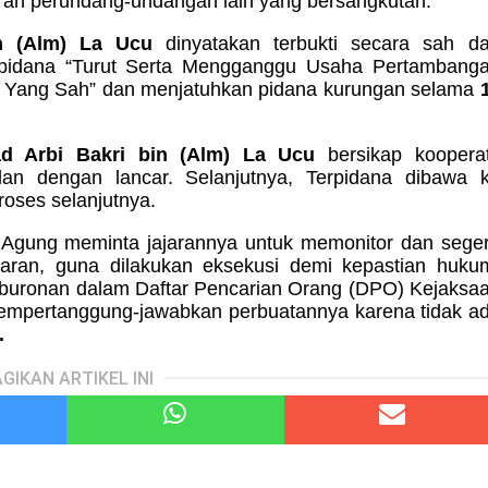
ran perundang-undangan lain yang bersangkutan.
in (Alm) La Ucu
dinyatakan terbukti secara sah d
 pidana “Turut Serta Mengganggu Usaha Pertambang
 Yang Sah” dan menjatuhkan pidana kurungan selama
d Arbi Bakri bin (Alm) La Ucu
bersikap kooperat
an dengan lancar. Selanjutnya, Terpidana dibawa 
roses selanjutnya.
 Agung meminta jajarannya untuk memonitor dan sege
aran
,
guna
dilakukan eksekusi
demi
kepastian huku
buronan dalam Daftar Pencarian Orang (DPO) Kejaksa
mempertanggung-jawabkan perbuatannya karena tidak a
.
GIKAN ARTIKEL INI