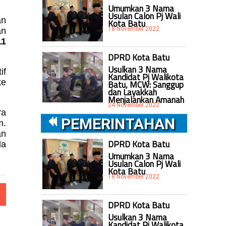
Umumkan 3 Nama
Usulan Calon Pj Wali
an
Kota Batu
18 November 2022
an
11
DPRD Kota Batu
Usulkan 3 Nama
if
Kandidat Pj Walikota
ke
Batu, MCW: Sanggup
dan Layakkah
Menjalankan Amanah
24 November 2022
ra
PEMERINTAHAN
m.
an
DPRD Kota Batu
da
Umumkan 3 Nama
Usulan Calon Pj Wali
Kota Batu
18 November 2022
DPRD Kota Batu
Usulkan 3 Nama
Kandidat Pj Walikota