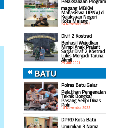
Pelaksanaan Program
magang MBKM
Mahasiswa UPNVJ di
Kejaksaan Negeri
Kota Malang
24 November 2022
Divif 2 Kostrad
Berhasil Wujudkan
Mimpi Anak Prajurit
Satjar Divif 2 Kostrad
Lulus Menjadi Taruna
Akmil
29 Juli 2021
BATU
Polres Batu Gelar
Pelatihan Pengenalan
Teknik Bongkar
Pasang Senpi Dinas
Polri
18 November 2022
DPRD Kota Batu
Umumkan 3 Nama