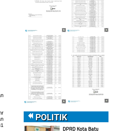
an
nr
POLITIK
an
81
DPRD Kota Batu