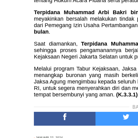
tentang Hukum Acara Pidana serta peratu
Terpidana Muhammad Arbi Bakri b
meyakinkan bersalah melakukan tindak
dari Pemegang Izin Usaha Pertambangan
bulan
.
Saat diamankan,
Terpidana Muhamma
sehingga proses pengamanannya berjal
Kejaksaan Negeri Jakarta Selatan untuk p
Melalui program Tabur Kejaksaan, Jaksa
menangkap buronan yang masih berkeli
Jaksa Agung mengimbau kepada seluruh 
RI, untuk segera menyerahkan diri dan 
tempat bersembunyi yang aman.
(K.3.3.1)
BA
-
JANUARI 22, 2024