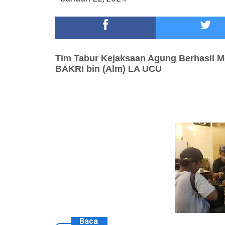
Meriah,Peringati Hari Bhayangkara ke-80,Polres B
DKD PERADI Malang Jatuhkan Putusan Pelanggaran
Tim Tabur Kejaksaan Agung
Berhasil 
BAKRI bin (Alm) LA UCU
Baca