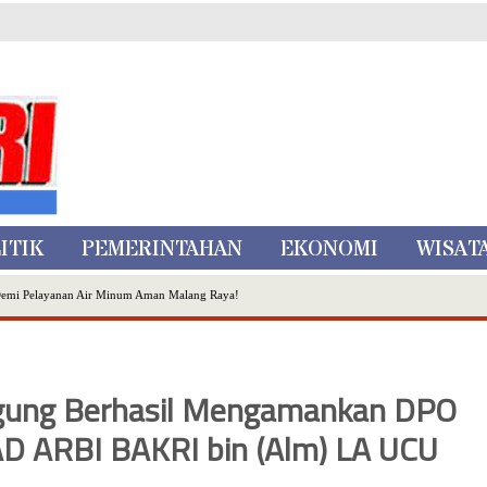
ITIK
PEMERINTAHAN
EKONOMI
WISAT
Demi Pelayanan Air Minum Aman Malang Raya!
nggo Ditangkap di Kediri,Satu Buron
Inovasi Literasi Melalui LASKAR JODA, Usung Filosofi Gelar Sehelai Tikar
ta Batu
Agung Berhasil Mengamankan DPO
, Mikutopia Buka Rekrutmen Karyawan,Berikut Kualifikasinya
 ARBI BAKRI bin (Alm) LA UCU
Dialog Bersama Petani
N DATA PEMILIH BERKELANJUTAN (PDPB) TRIWULAN II
a City Expo APEKSI XVIII Medan