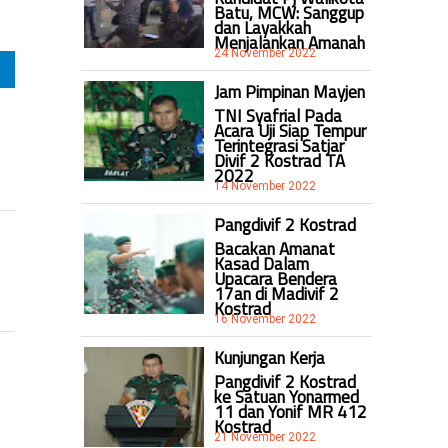
Batu, MCW: Sanggup
dan Layakkah
Menjalankan Amanah
24 November 2022
Jam Pimpinan Mayjen
TNI Syafrial Pada
Acara Uji Siap Tempur
Terintegrasi Satjar
Divif 2 Kostrad TA
2022
14 November 2022
Pangdivif 2 Kostrad
Bacakan Amanat
Kasad Dalam
Upacara Bendera
17an di Madivif 2
Kostrad
16 November 2022
Kunjungan Kerja
Pangdivif 2 Kostrad
ke Satuan Yonarmed
11 dan Yonif MR 412
Kostrad
21 November 2022