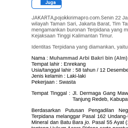
Juga
JAKARTA,pojokkirimapro.com.Senin
22
Ja
wilayah Taman Sari, Jakarta Barat,
Tim Ta
mengamankan
buronan
Terpidana
yang m
Kejaksaan Tinggi Kalimantan Timur.
Identitas
Terpidana
yang diamankan, yaitu
Nama
:
Muhammad Arbi Bakri bin (Alm)
Tempat
l
ahir
:
Enrekang
U
sia
/
t
anggal
l
ahir
:
58 t
ahun /
12
Desembe
Jenis
k
elamin
: Laki-laki
Pekerjaan
: Swasta
Tempat Tinggal
:
Jl. Dermaga Gang Maw
Tanjung Redeb, Kabupa
Berdasarkan Putusan Pengadilan Neg
Terpidana melanggar Pasal 162 Undang
Mineral dan Batu Bara
jo.
Pasal 55 Ayat