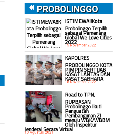
PROBOLINGGO
ISTIMEWA!!Kota
Probolinggo Terpilih
sebagai Pemenang
Global We Love Cities
2022
15 November 2022
KAPOLRES
PROBOLINGGO KOTA
PIMPIN SERTIJAB
KASAT LANTAS DAN
KASAT SABHARA
18 November 2022
Road to TPN,
RUPBASAN
Probolinggo Ikuti
Penguatan
Pembangunan ZI
menuju WBK/WBBM
Oleh Inspektur
Jenderal Secara Virtual
10 Agustus 2021