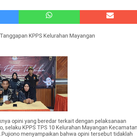
 Kode Etik Advokat, Abd. Aziz Divonis Bersalah
pir Ke-Waroeng Tani Dau Malang,Dijamin Ketagihan,Ini Sebabnya
ni Tanggapan KPPS Kelurahan Mayangan
ya opini yang beredar terkait dengan pelaksanaan
no, selaku KPPS TPS 10 Kelurahan Mayangan Kecamata
.Pujiono menyampaikan bahwa opini tersebut tidaklah