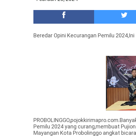
DKD PERADI Malang Jatuhkan Putusan Pelanggaran
Healing-Healing Ke-Malang Batu Jangan Lupa Mam
Beredar Opini Kecurangan Pemilu 2024,I
PROBOLINGGO,pojokkirimapro.com.Banyakn
Pemilu 2024 yang curang,membuat Pujio
Mayangan Kota Probolinggo angkat bicara