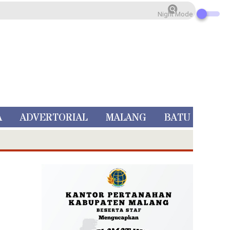
Night Mode
A
ADVERTORIAL
MALANG
BATU
 Rp 5 Juta