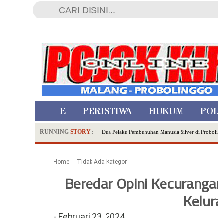
HOME
PERISTIWA
HUKUM
POL
RUNNING
STORY
:
Dua Pelaku Pembunuhan Manusia Silver di Proboli
SDN Sumberejo 02 Kota Batu Kembangkan Program 
Ambulance Dari Berbagai Daerah Padati Kota Wisa
Home
› Tidak Ada Kategori
Hadirkan Tujuh Sapta Pesona Wisata di Amfiteater
Beredar Opini Kecuranga
Polsek Wonoasih Perkuat Ketahanan Pangan Lewat 
RILIS RAPAT PLENO TERBUKA PEMUTAKHIRA
Kelu
Tugu Tirta Usung 'Smart Water City' di Indonesi
-
Februari 23, 2024
Meriah,Peringati Hari Bhayangkara ke-80,Polres B