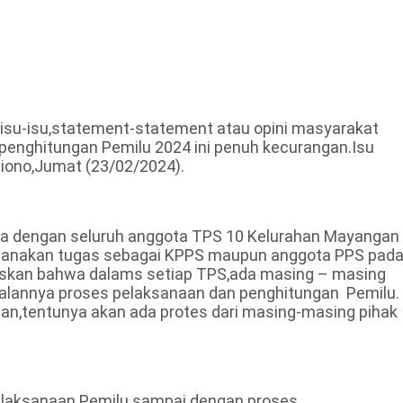
isu-isu,statement-statement atau opini masyarakat
nghitungan Pemilu 2024 ini penuh kecurangan.Isu
jiono,Jumat (23/02/2024).
rta dengan seluruh anggota TPS 10 Kelurahan Mayangan
ksanakan tugas sebagai KPPS maupun anggota PPS pad
laskan bahwa dalams setiap TPS,ada masing – masing
jalannya proses pelaksanaan dan penghitungan Pemilu.
n,tentunya akan ada protes dari masing-masing pihak
 pelaksanaan Pemilu sampai dengan proses