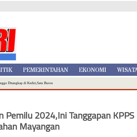
ITIK
PEMERINTAHAN
EKONOMI
WISAT
nggo Ditangkap di Kediri,Satu Buron
Inovasi Literasi Melalui LASKAR JODA, Usung Filosofi Gelar Sehelai Tikar
ta Batu
, Mikutopia Buka Rekrutmen Karyawan,Berikut Kualifikasinya
n Pemilu 2024,Ini Tanggapan KPPS
Dialog Bersama Petani
N DATA PEMILIH BERKELANJUTAN (PDPB) TRIWULAN II
rahan Mayangan
a City Expo APEKSI XVIII Medan
atu Gelar Kapolres Cup 9 Ball Tournament,Gandeng Carabao Bistro & Pool Batu HQ Total Hadiah