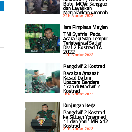
Batu, MCW: Sanggup
dan Layakkah
Menjalankan Amanah
24 November 2022
Jam Pimpinan Mayjen
TNI Syafrial Pada
Acara Uji Siap Tempur
Terintegrasi Satjar
Divif 2 Kostrad TA
2022
14 November 2022
Pangdivif 2 Kostrad
Bacakan Amanat
Kasad Dalam
Upacara Bendera
17an di Madivif 2
Kostrad
16 November 2022
Kunjungan Kerja
Pangdivif 2 Kostrad
ke Satuan Yonarmed
11 dan Yonif MR 412
Kostrad
21 November 2022