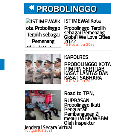
PROBOLINGGO
ISTIMEWA!!Kota
Probolinggo Terpilih
sebagai Pemenang
Global We Love Cities
2022
15 November 2022
KAPOLRES
PROBOLINGGO KOTA
PIMPIN SERTIJAB
KASAT LANTAS DAN
KASAT SABHARA
18 November 2022
Road to TPN,
RUPBASAN
Probolinggo Ikuti
Penguatan
Pembangunan ZI
menuju WBK/WBBM
Oleh Inspektur
Jenderal Secara Virtual
10 Agustus 2021