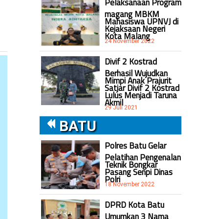
Pelaksanaan Program
magang MBKM
Mahasiswa UPNVJ di
Kejaksaan Negeri
Kota Malang
24 November 2022
Divif 2 Kostrad
Berhasil Wujudkan
Mimpi Anak Prajurit
Satjar Divif 2 Kostrad
Lulus Menjadi Taruna
Akmil
29 Juli 2021
BATU
Polres Batu Gelar
Pelatihan Pengenalan
Teknik Bongkar
Pasang Senpi Dinas
Polri
18 November 2022
DPRD Kota Batu
Umumkan 3 Nama