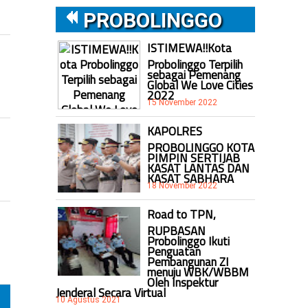
PROBOLINGGO
ISTIMEWA!!Kota
Probolinggo Terpilih
sebagai Pemenang
Global We Love Cities
2022
15 November 2022
KAPOLRES
PROBOLINGGO KOTA
PIMPIN SERTIJAB
KASAT LANTAS DAN
KASAT SABHARA
18 November 2022
Road to TPN,
RUPBASAN
Probolinggo Ikuti
Penguatan
Pembangunan ZI
menuju WBK/WBBM
Oleh Inspektur
Jenderal Secara Virtual
10 Agustus 2021