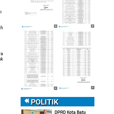
a
ih
ra
ak
POLITIK
DPRD Kota Batu