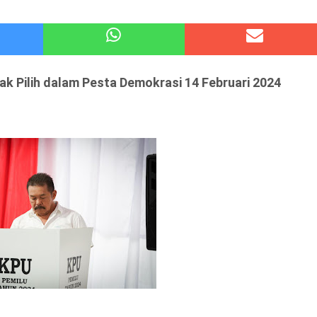
atu Gelar Kapolres Cup 9 Ball Tournament,Gandeng Carabao Bistro & Pool Batu HQ Total Hadiah
 Kode Etik Advokat, Abd. Aziz Divonis Bersalah
k Pilih dalam Pesta Demokrasi
14 Februari 2024