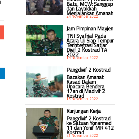
i
Batu, MCW: Sanggup
dan Layakkah
Menjalankan Amanah
24 November 2022
Jam Pimpinan Mayjen
TNI Syafrial Pada
Acara Uji Siap Tempur
Terintegrasi Satjar
Divif 2 Kostrad TA
2022
14 November 2022
Pangdivif 2 Kostrad
Bacakan Amanat
Kasad Dalam
Upacara Bendera
17an di Madivif 2
Kostrad
16 November 2022
Kunjungan Kerja
Pangdivif 2 Kostrad
ke Satuan Yonarmed
11 dan Yonif MR 412
Kostrad
21 November 2022