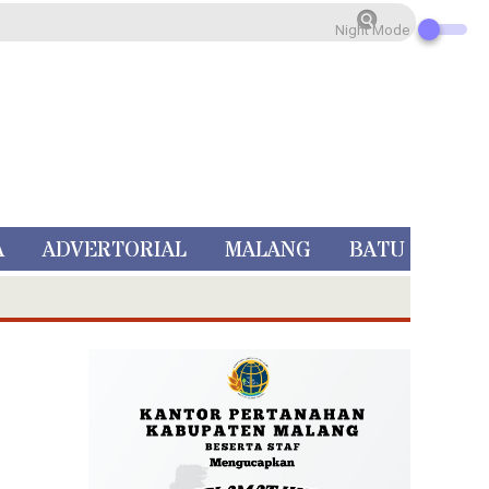
Night Mode
A
ADVERTORIAL
MALANG
BATU