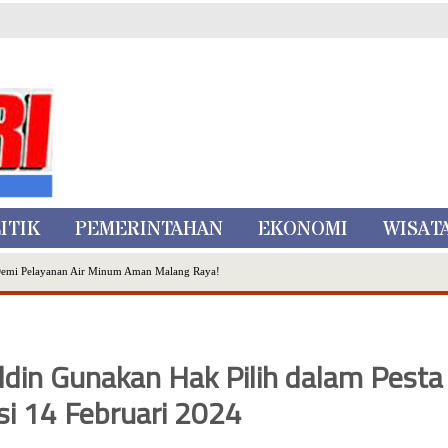
ITIK
PEMERINTAHAN
EKONOMI
WISAT
Demi Pelayanan Air Minum Aman Malang Raya!
nggo Ditangkap di Kediri,Satu Buron
Inovasi Literasi Melalui LASKAR JODA, Usung Filosofi Gelar Sehelai Tikar
ta Batu
din Gunakan Hak Pilih dalam Pesta
, Mikutopia Buka Rekrutmen Karyawan,Berikut Kualifikasinya
Dialog Bersama Petani
i 14 Februari 2024
N DATA PEMILIH BERKELANJUTAN (PDPB) TRIWULAN II
a City Expo APEKSI XVIII Medan