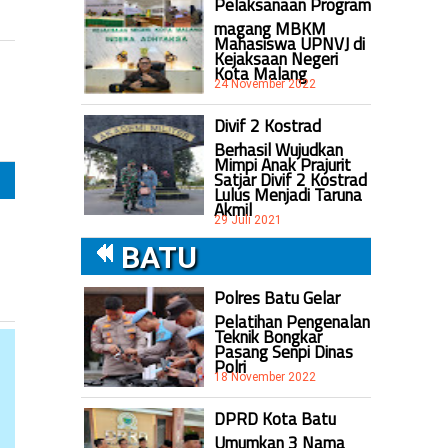
Pelaksanaan Program
magang MBKM
Mahasiswa UPNVJ di
Kejaksaan Negeri
Kota Malang
24 November 2022
Divif 2 Kostrad
Berhasil Wujudkan
Mimpi Anak Prajurit
Satjar Divif 2 Kostrad
Lulus Menjadi Taruna
Akmil
29 Juli 2021
BATU
Polres Batu Gelar
Pelatihan Pengenalan
Teknik Bongkar
Pasang Senpi Dinas
Polri
18 November 2022
DPRD Kota Batu
Umumkan 3 Nama