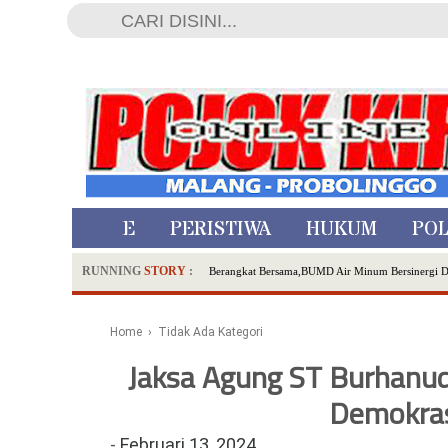
HOME
PERISTIWA
HUKUM
POL
RUNNING
STORY
:
Berangkat Bersama,BUMD Air Minum Bersinergi 
Dua Pelaku Pembunuhan Manusia Silver di Proboli
SDN Sumberejo 02 Kota Batu Kembangkan Program 
Home
› Tidak Ada Kategori
Ambulance Dari Berbagai Daerah Padati Kota Wisa
Jaksa Agung ST Burhanud
Hadirkan Tujuh Sapta Pesona Wisata di Amfiteater
Polsek Wonoasih Perkuat Ketahanan Pangan Lewat 
Demokras
RILIS RAPAT PLENO TERBUKA PEMUTAKHIRA
-
Februari 13, 2024
Tugu Tirta Usung 'Smart Water City' di Indonesi