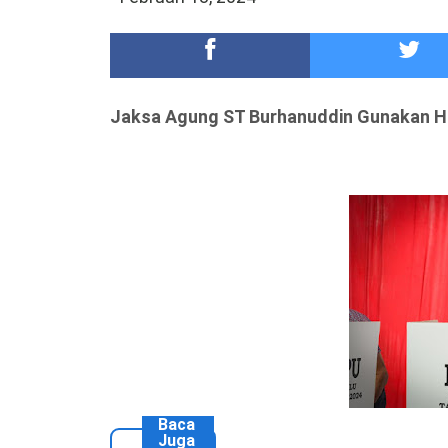
Meriah,Peringati Hari Bhayangkara ke-80,Polres B
DKD PERADI Malang Jatuhkan Putusan Pelanggaran
Jaksa Agung ST Burhanuddin
Gunakan Ha
Baca
Juga