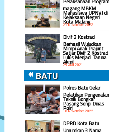
Pelaksanaan Program
magang MBKM
Mahasiswa UPNVJ di
Kejaksaan Negeri
Kota Malang
24 November 2022
Divif 2 Kostrad
Berhasil Wujudkan
Mimpi Anak Prajurit
Satjar Divif 2 Kostrad
Lulus Menjadi Taruna
Akmil
29 Juli 2021
BATU
Polres Batu Gelar
Pelatihan Pengenalan
Teknik Bongkar
Pasang Senpi Dinas
Polri
18 November 2022
DPRD Kota Batu
Umumkan 3 Nama