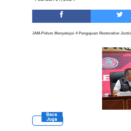
DKD PERADI Malang Jatuhkan Putusan Pelanggaran
Healing-Healing Ke-Malang Batu Jangan Lupa Mam
JAM-Pidum Menyetujui 4 Pengajuan
Restorative Justi
Baca
Juga