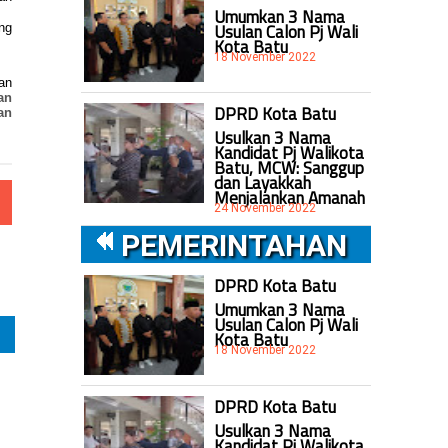
Umumkan 3 Nama
Usulan Calon Pj Wali
ng
Kota Batu
18 November 2022
an
an
DPRD Kota Batu
an
Usulkan 3 Nama
Kandidat Pj Walikota
Batu, MCW: Sanggup
dan Layakkah
Menjalankan Amanah
24 November 2022
PEMERINTAHAN
DPRD Kota Batu
Umumkan 3 Nama
Usulan Calon Pj Wali
Kota Batu
18 November 2022
DPRD Kota Batu
Usulkan 3 Nama
Kandidat Pj Walikota