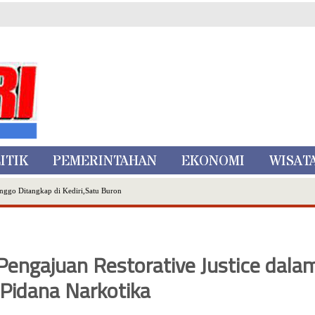
ITIK
PEMERINTAHAN
EKONOMI
WISAT
nggo Ditangkap di Kediri,Satu Buron
Inovasi Literasi Melalui LASKAR JODA, Usung Filosofi Gelar Sehelai Tikar
ta Batu
, Mikutopia Buka Rekrutmen Karyawan,Berikut Kualifikasinya
engajuan Restorative Justice dala
Dialog Bersama Petani
N DATA PEMILIH BERKELANJUTAN (PDPB) TRIWULAN II
 Pidana Narkotika
a City Expo APEKSI XVIII Medan
atu Gelar Kapolres Cup 9 Ball Tournament,Gandeng Carabao Bistro & Pool Batu HQ Total Hadiah