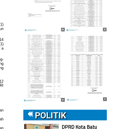
1)
un
14
1)
 a
g-
ng
ng
12
RI
an
POLITIK
ah
DPRD Kota Batu
an