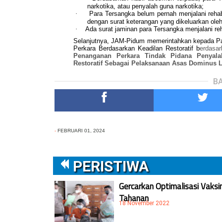
narkotika, atau penyalah guna narkotika;
·
Para Tersangka belum pernah menjalani rehabili
dengan surat keterangan yang dikeluarkan ole
·
Ada surat jaminan para Tersangka menjalani reh
Selanjutnya, JAM-Pidum memerintahkan kepada Par
Perkara Berdasarkan Keadilan Restoratif b
erdasa
Penanganan Perkara Tindak Pidana Penyalah
Restoratif Sebagai Pelaksanaan Asas Dominus Li
BA
-
FEBRUARI 01, 2024
PERISTIWA
Gercarkan Optimalisasi Vaksi
Tahanan
18 November 2022