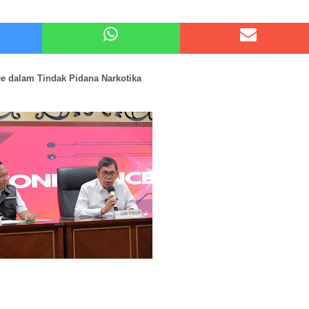
 Kode Etik Advokat, Abd. Aziz Divonis Bersalah
pir Ke-Waroeng Tani Dau Malang,Dijamin Ketagihan,Ini Sebabnya
ce
dalam Tindak Pidana Narkotika