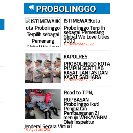
PROBOLINGGO
ISTIMEWA!!Kota
Probolinggo Terpilih
sebagai Pemenang
Global We Love Cities
2022
15 November 2022
KAPOLRES
PROBOLINGGO KOTA
PIMPIN SERTIJAB
KASAT LANTAS DAN
KASAT SABHARA
18 November 2022
Road to TPN,
RUPBASAN
Probolinggo Ikuti
Penguatan
Pembangunan ZI
menuju WBK/WBBM
Oleh Inspektur
Jenderal Secara Virtual
10 Agustus 2021