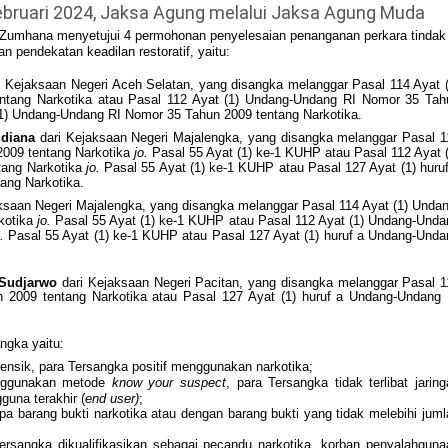
bruari 2024, Jaksa Agung melalui Jaksa Agung Muda
l Zumhana menyetujui 4 permohonan penyelesaian penanganan perkara tindak
n pendekatan keadilan restoratif, yaitu:
i Kejaksaan Negeri Aceh Selatan, yang disangka melanggar Pasal 114 Ayat (
tang Narkotika atau Pasal 112 Ayat (1) Undang-Undang RI Nomor 35 Tah
(1) Undang-Undang RI Nomor 35 Tahun 2009 tentang Narkotika.
udiana
dari Kejaksaan Negeri Majalengka, yang disangka melanggar Pasal 1
2009 tentang Narkotika
jo.
Pasal 55 Ayat (1) ke-1 KUHP atau Pasal 112 Ayat (
tang Narkotika
jo.
Pasal 55 Ayat (1) ke-1 KUHP atau Pasal 127 Ayat (1) huruf
ang Narkotika.
ksaan Negeri Majalengka, yang disangka melanggar Pasal 114 Ayat (1) Undan
kotika
jo.
Pasal 55 Ayat (1) ke-1 KUHP atau Pasal 112 Ayat (1) Undang-Unda
.
Pasal 55 Ayat (1) ke-1 KUHP atau Pasal 127 Ayat (1) huruf a Undang-Unda
n Sudjarwo
dari Kejaksaan Negeri Pacitan, yang disangka melanggar Pasal 1
2009 tentang Narkotika atau Pasal 127 Ayat (1) huruf a Undang-Undang 
ngka yaitu:
rensik, para Tersangka positif menggunakan narkotika;
enggunakan metode
know your suspect
, para Tersangka tidak terlibat jaring
guna terakhir (
end user)
;
pa barang bukti narkotika atau dengan barang bukti yang tidak melebihi juml
ersangka dikualifikasikan sebagai pecandu narkotika, korban penyalahguna