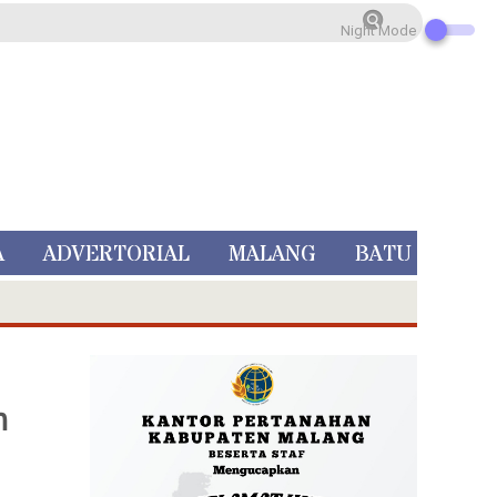
Night Mode
A
ADVERTORIAL
MALANG
BATU
m
 Rp 5 Juta