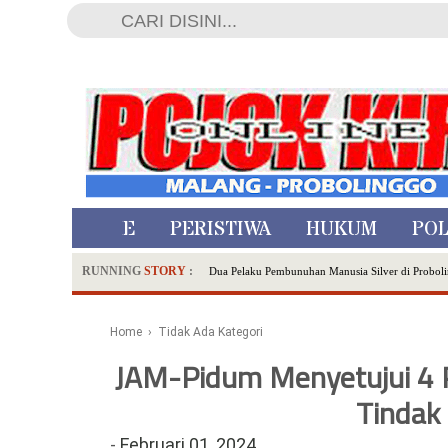
HOME
PERISTIWA
HUKUM
POL
RUNNING
STORY
:
Dua Pelaku Pembunuhan Manusia Silver di Proboli
SDN Sumberejo 02 Kota Batu Kembangkan Program 
Ambulance Dari Berbagai Daerah Padati Kota Wisa
Home
› Tidak Ada Kategori
Hadirkan Tujuh Sapta Pesona Wisata di Amfiteater
JAM-Pidum Menyetujui 4 P
Polsek Wonoasih Perkuat Ketahanan Pangan Lewat 
RILIS RAPAT PLENO TERBUKA PEMUTAKHIRA
Tindak
Tugu Tirta Usung 'Smart Water City' di Indonesi
-
Februari 01, 2024
Meriah,Peringati Hari Bhayangkara ke-80,Polres B