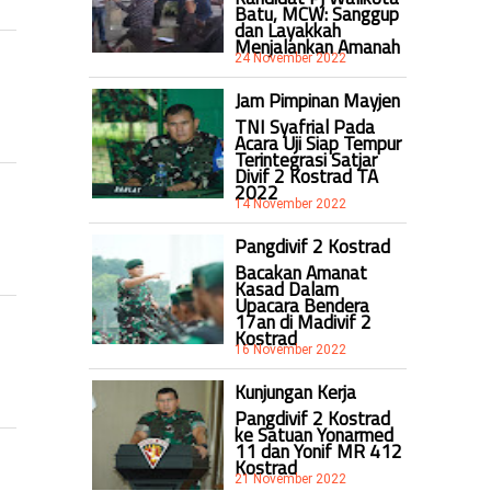
Batu, MCW: Sanggup
dan Layakkah
Menjalankan Amanah
24 November 2022
Jam Pimpinan Mayjen
TNI Syafrial Pada
Acara Uji Siap Tempur
Terintegrasi Satjar
Divif 2 Kostrad TA
2022
14 November 2022
Pangdivif 2 Kostrad
Bacakan Amanat
Kasad Dalam
Upacara Bendera
17an di Madivif 2
Kostrad
16 November 2022
Kunjungan Kerja
Pangdivif 2 Kostrad
ke Satuan Yonarmed
11 dan Yonif MR 412
Kostrad
21 November 2022