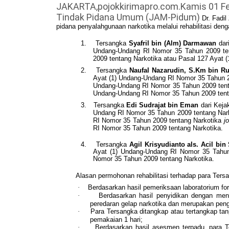
JAKARTA,pojokkirimapro.com.Kamis 01 Fe
Tindak Pidana Umum (JAM-Pidum)
Dr. Fadi
pidana penyalahgunaan narkotika melalui rehabilitasi denga
1.
Tersangka
Syafril bin (Alm) Darmawan
dar
Undang-Undang RI Nomor 35 Tahun 2009 ten
2009 tentang Narkotika atau Pasal 127 Ayat 
2.
Tersangka
Naufal Nazarudin, S.Km bin R
Ayat (1) Undang-Undang RI Nomor 35 Tahun 
Undang-Undang RI Nomor 35 Tahun 2009 ten
Undang-Undang RI Nomor 35 Tahun 2009 tent
3.
Tersangka
Edi Sudrajat bin Eman
dari Keja
Undang RI Nomor 35 Tahun 2009 tentang Nar
RI Nomor 35 Tahun 2009 tentang Narkotika
jo
RI Nomor 35 Tahun 2009 tentang Narkotika.
4.
Tersangka
Agil Krisyudianto als. Acil bi
Ayat (1) Undang-Undang RI Nomor 35 Tahun 
Nomor 35 Tahun 2009 tentang Narkotika.
Alasan permohonan rehabilitasi terhadap para Tersa
·
Berdasarkan hasil pemeriksaan laboratorium fo
·
Berdasarkan hasil penyidikan dengan m
peredaran gelap narkotika dan merupakan peng
·
Para Tersangka ditangkap atau tertangkap tan
pemakaian 1 hari;
·
Berdasarkan hasil asesmen terpadu, para T