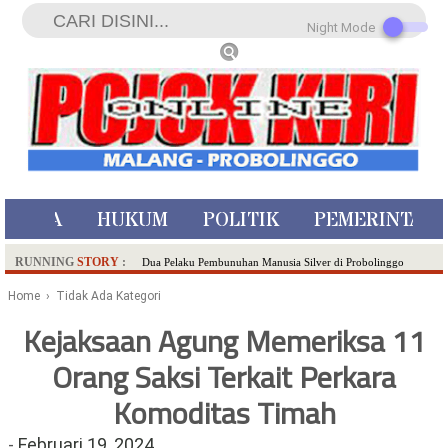
Night Mode
ISTIWA
HUKUM
POLITIK
PEMERINTAH
RUNNING
STORY
:
Dua Pelaku Pembunuhan Manusia Silver di Probolinggo
Ditangkap di Kediri,Satu Buron
Home
› Tidak Ada Kategori
SDN Sumberejo 02 Kota Batu Kembangkan Program Inovasi
Kejaksaan Agung Memeriksa 11
Literasi Melalui LASKAR JODA, Usung Filosofi Gelar Sehelai
Orang Saksi Terkait Perkara
Tikar
Ambulance Dari Berbagai Daerah Padati Kota Wisata Batu
Komoditas Timah
Hadirkan Tujuh Sapta Pesona Wisata di Amfiteater, Mikutopia
Buka Rekrutmen Karyawan,Berikut Kualifikasinya
-
Februari 19, 2024