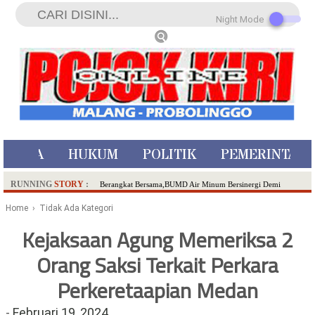
Night Mode
ISTIWA
HUKUM
POLITIK
PEMERINTAH
RUNNING
STORY
:
Berangkat Bersama,BUMD Air Minum Bersinergi Demi
Pelayanan Air Minum Aman Malang Raya!
Home
› Tidak Ada Kategori
Dua Pelaku Pembunuhan Manusia Silver di Probolinggo
Kejaksaan Agung Memeriksa 2
Ditangkap di Kediri,Satu Buron
Orang Saksi Terkait Perkara
SDN Sumberejo 02 Kota Batu Kembangkan Program Inovasi
Literasi Melalui LASKAR JODA, Usung Filosofi Gelar Sehelai
Perkeretaapian Medan
Tikar
Ambulance Dari Berbagai Daerah Padati Kota Wisata Batu
-
Februari 19, 2024