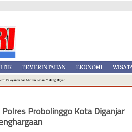
ITIK
PEMERINTAHAN
EKONOMI
WISAT
Demi Pelayanan Air Minum Aman Malang Raya!
nggo Ditangkap di Kediri,Satu Buron
Inovasi Literasi Melalui LASKAR JODA, Usung Filosofi Gelar Sehelai Tikar
ta Batu
 Polres Probolinggo Kota Diganjar
, Mikutopia Buka Rekrutmen Karyawan,Berikut Kualifikasinya
Dialog Bersama Petani
enghargaan
N DATA PEMILIH BERKELANJUTAN (PDPB) TRIWULAN II
a City Expo APEKSI XVIII Medan