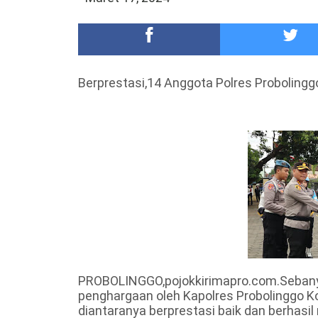
Meriah,Peringati Hari Bhayangkara ke-80,Polres B
DKD PERADI Malang Jatuhkan Putusan Pelanggaran
Berprestasi,14 Anggota Polres Probolingg
PROBOLINGGO,pojokkirimapro.com.Sebanya
penghargaan oleh Kapolres Probolinggo Kot
diantaranya berprestasi baik dan berhas