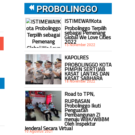
PROBOLINGGO
ISTIMEWA!!Kota
Probolinggo Terpilih
sebagai Pemenang
Global We Love Cities
2022
15 November 2022
KAPOLRES
PROBOLINGGO KOTA
PIMPIN SERTIJAB
KASAT LANTAS DAN
KASAT SABHARA
18 November 2022
Road to TPN,
RUPBASAN
Probolinggo Ikuti
Penguatan
Pembangunan ZI
menuju WBK/WBBM
Oleh Inspektur
Jenderal Secara Virtual
10 Agustus 2021