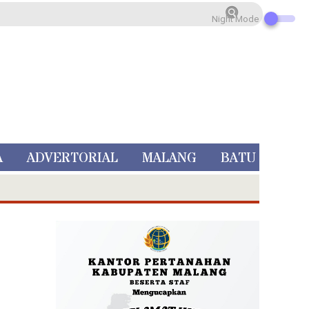
Night Mode
A
ADVERTORIAL
MALANG
BATU