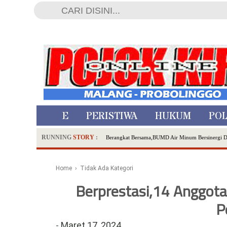
HOME
PERISTIWA
HUKUM
POL
RUNNING
STORY
:
Berangkat Bersama,BUMD Air Minum Bersinergi 
Dua Pelaku Pembunuhan Manusia Silver di Proboli
SDN Sumberejo 02 Kota Batu Kembangkan Program 
Home
› Tidak Ada Kategori
Ambulance Dari Berbagai Daerah Padati Kota Wisa
Berprestasi,14 Anggota
Hadirkan Tujuh Sapta Pesona Wisata di Amfiteater
Polsek Wonoasih Perkuat Ketahanan Pangan Lewat 
P
RILIS RAPAT PLENO TERBUKA PEMUTAKHIRA
-
Maret 17, 2024
Tugu Tirta Usung 'Smart Water City' di Indonesi