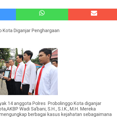
atu Gelar Kapolres Cup 9 Ball Tournament,Gandeng Carabao Bistro & Pool Batu HQ Total Hadiah
 Kode Etik Advokat, Abd. Aziz Divonis Bersalah
o Kota Diganjar Penghargaan
k 14 anggota Polres Probolinggo Kota diganjar
a,AKBP Wadi Sa’bani, S.H., S.I.K., M.H. Mereka
il mengungkap berbagai kasus kejahatan sebagaimana