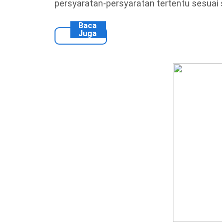
persyaratan-persyaratan tertentu sesuai 
Baca
Juga