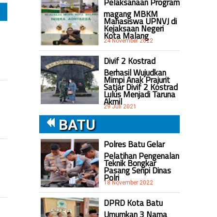
Pelaksanaan Program
magang MBKM
Mahasiswa UPNVJ di
Kejaksaan Negeri
Kota Malang
24 November 2022
Divif 2 Kostrad
Berhasil Wujudkan
Mimpi Anak Prajurit
Satjar Divif 2 Kostrad
Lulus Menjadi Taruna
Akmil
29 Juli 2021
BATU
Polres Batu Gelar
Pelatihan Pengenalan
Teknik Bongkar
Pasang Senpi Dinas
Polri
18 November 2022
DPRD Kota Batu
Umumkan 3 Nama