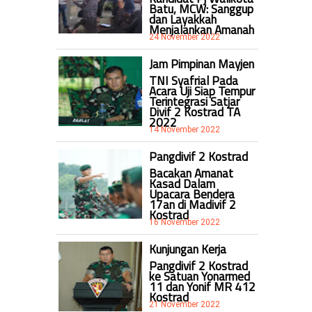
Batu, MCW: Sanggup
dan Layakkah
Menjalankan Amanah
24 November 2022
Jam Pimpinan Mayjen
TNI Syafrial Pada
Acara Uji Siap Tempur
Terintegrasi Satjar
Divif 2 Kostrad TA
2022
14 November 2022
Pangdivif 2 Kostrad
Bacakan Amanat
Kasad Dalam
Upacara Bendera
17an di Madivif 2
Kostrad
16 November 2022
Kunjungan Kerja
Pangdivif 2 Kostrad
ke Satuan Yonarmed
11 dan Yonif MR 412
Kostrad
21 November 2022