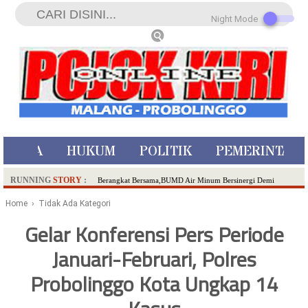
Night Mode
ISTIWA
HUKUM
POLITIK
PEMERINTAH
RUNNING
STORY
:
Berangkat Bersama,BUMD Air Minum Bersinergi Demi
Pelayanan Air Minum Aman Malang Raya!
Home
› Tidak Ada Kategori
Dua Pelaku Pembunuhan Manusia Silver di Probolinggo
Gelar Konferensi Pers Periode
Ditangkap di Kediri,Satu Buron
Januari-Februari, Polres
SDN Sumberejo 02 Kota Batu Kembangkan Program Inovasi
Literasi Melalui LASKAR JODA, Usung Filosofi Gelar Sehelai
Probolinggo Kota Ungkap 14
Tikar
Ambulance Dari Berbagai Daerah Padati Kota Wisata Batu