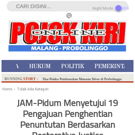
Night Mode
ISTIWA
HUKUM
POLITIK
PEMERINTAH
RUNNING
STORY
:
Dua Pelaku Pembunuhan Manusia Silver di Probolinggo
Ditangkap di Kediri,Satu Buron
Home
› Tidak Ada Kategori
SDN Sumberejo 02 Kota Batu Kembangkan Program Inovasi
JAM-Pidum Menyetujui 19
Literasi Melalui LASKAR JODA, Usung Filosofi Gelar Sehelai
Pengajuan Penghentian
Tikar
Ambulance Dari Berbagai Daerah Padati Kota Wisata Batu
Penuntutan Berdasarkan
Hadirkan Tujuh Sapta Pesona Wisata di Amfiteater, Mikutopia
Buka Rekrutmen Karyawan,Berikut Kualifikasinya