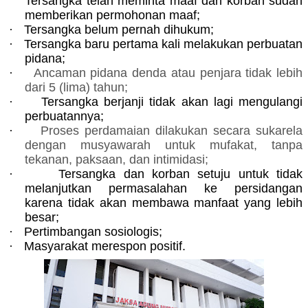
Tersangka telah meminta maaf dan korban sudah
memberikan permohonan maaf;
·
Tersangka belum pernah dihukum;
·
Tersangka baru pertama kali melakukan perbuatan
pidana;
·
Ancaman pidana denda atau penjara tidak lebih
dari 5 (lima) tahun;
·
Tersangka berjanji tidak akan lagi mengulangi
perbuatannya;
·
Proses perdamaian dilakukan secara sukarela
dengan musyawarah untuk mufakat, tanpa
tekanan, paksaan, dan
intimidasi;
·
Tersangka dan korban setuju untuk tidak
melanjutkan permasalahan ke persidangan
karena tidak akan membawa manfaat yang lebih
besar;
·
Pertimbangan sosiologis;
·
Masyarakat merespon positif.