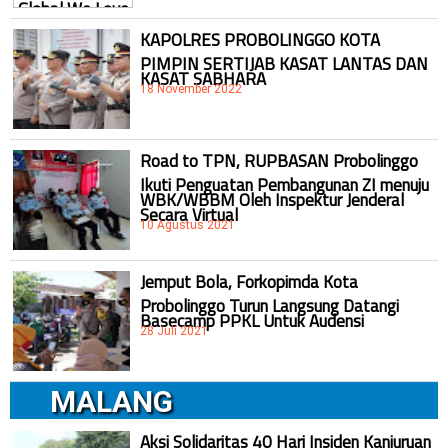
KAPOLRES PROBOLINGGO KOTA
PIMPIN SERTIJAB KASAT LANTAS DAN
KASAT SABHARA
18 November 2022
Road to TPN, RUPBASAN Probolinggo
Ikuti Penguatan Pembangunan ZI menuju
WBK/WBBM Oleh Inspektur Jenderal
Secara Virtual
10 Agustus 2021
Jemput Bola, Forkopimda Kota
Probolinggo Turun Langsung Datangi
Basecamp PPKL Untuk Audensi
28 Juli 2021
MALANG
Aksi Solidaritas 40 Hari Insiden Kanjuruan