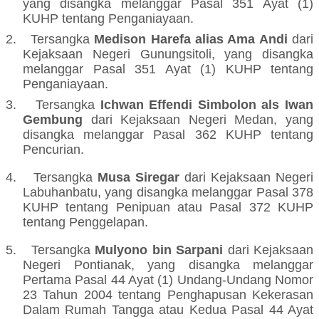
yang disangka melanggar
Pasal 351 Ayat (1)
KUHP tentang Penganiayaan.
2.
Tersangka
Medison Harefa alias Ama Andi
dari
Kejaksaan Negeri Gunungsitoli, yang disangka
melanggar
Pasal 351 Ayat (1) KUHP tentang
Penganiayaan.
3.
Tersangka
Ichwan Effendi Simbolon als Iwan
Gembung
dari Kejaksaan Negeri Medan, yang
disangka melanggar Pasal 362 KUHP tentang
Pencurian.
4.
Tersangka
Musa Siregar
dari Kejaksaan Negeri
Labuhanbatu, yang disangka melanggar Pasal 378
KUHP tentang Penipuan atau Pasal 372 KUHP
tentang Penggelapan.
5.
Tersangka
Mulyono bin Sarpani
dari Kejaksaan
Negeri Pontianak, yang disangka melanggar
Pertama Pasal 44 Ayat (1) Undang-Undang Nomor
23 Tahun 2004 tentang Penghapusan Kekerasan
Dalam Rumah Tangga atau Kedua Pasal 44 Ayat