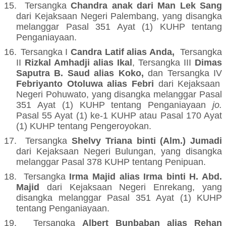
15.
Tersangka
Chandra anak dari Man Lek Sang
dari Kejaksaan Negeri Palembang, yang disangka
melanggar Pasal 351 Ayat (1) KUHP tentang
Penganiayaan
.
16.
Tersangka I
Candra Latif alias Anda,
Tersangka
II
Rizkal Amhadji alias Ikal
,
Tersangka III
Dimas
Saputra B. Saud alias Koko,
dan
Tersangka IV
Febriyanto Otoluwa alias Febri
dari Kejaksaan
Negeri Pohuwato, yang disangka melanggar Pasal
351 Ayat (1) KUHP tentang Penganiayaan
jo.
Pasal 55 Ayat (1) ke-1 KUHP atau Pasal 170 Ayat
(1) KUHP tentang Pengeroyokan.
17.
Tersangka
Shelvy Triana binti (Alm.) Jumadi
dari Kejaksaan Negeri Bulungan, yang disangka
melanggar Pasal 378 KUHP tentang Penipuan
.
18.
Tersangka
Irma Majid alias Irma binti H. Abd.
Majid
dari Kejaksaan Negeri Enrekang, yang
disangka melanggar Pasal 351 Ayat (1) KUHP
tentang Penganiayaan
.
19.
Tersangka
Albert Bunbaban alias Rehan