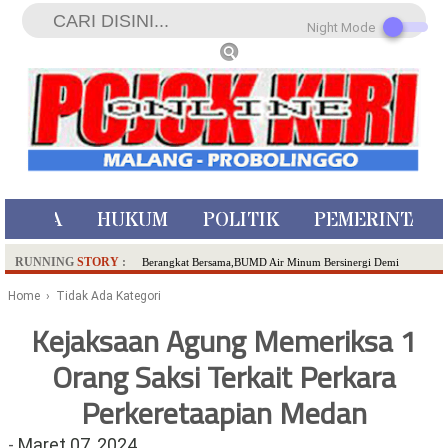
Night Mode
ISTIWA
HUKUM
POLITIK
PEMERINTAH
RUNNING
STORY
:
Berangkat Bersama,BUMD Air Minum Bersinergi Demi
Pelayanan Air Minum Aman Malang Raya!
Home
› Tidak Ada Kategori
Dua Pelaku Pembunuhan Manusia Silver di Probolinggo
Kejaksaan Agung Memeriksa 1
Ditangkap di Kediri,Satu Buron
Orang Saksi Terkait Perkara
SDN Sumberejo 02 Kota Batu Kembangkan Program Inovasi
Literasi Melalui LASKAR JODA, Usung Filosofi Gelar Sehelai
Perkeretaapian Medan
Tikar
Ambulance Dari Berbagai Daerah Padati Kota Wisata Batu
-
Maret 07, 2024