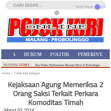
Night Mode
ISTIWA
HUKUM
POLITIK
PEMERINTAH
RUNNING
STORY
:
Dua Pelaku Pembunuhan Manusia Silver di Probolinggo
Ditangkap di Kediri,Satu Buron
Home
› Tidak Ada Kategori
SDN Sumberejo 02 Kota Batu Kembangkan Program Inovasi
Kejaksaan Agung Memeriksa 2
Literasi Melalui LASKAR JODA, Usung Filosofi Gelar Sehelai
Orang Saksi Terkait Perkara
Tikar
Ambulance Dari Berbagai Daerah Padati Kota Wisata Batu
Komoditas Timah
Hadirkan Tujuh Sapta Pesona Wisata di Amfiteater, Mikutopia
Buka Rekrutmen Karyawan,Berikut Kualifikasinya
-
Maret 03, 2024