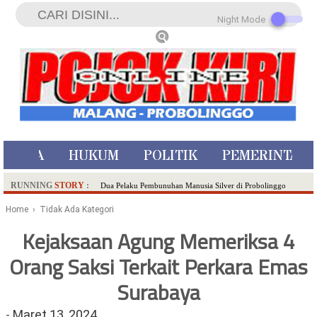
Night Mode
ISTIWA
HUKUM
POLITIK
PEMERINTAH
RUNNING
STORY
:
Dua Pelaku Pembunuhan Manusia Silver di Probolinggo
Ditangkap di Kediri,Satu Buron
Home
› Tidak Ada Kategori
SDN Sumberejo 02 Kota Batu Kembangkan Program Inovasi
Kejaksaan Agung Memeriksa 4
Literasi Melalui LASKAR JODA, Usung Filosofi Gelar Sehelai
Orang Saksi Terkait Perkara Emas
Tikar
Ambulance Dari Berbagai Daerah Padati Kota Wisata Batu
Surabaya
Hadirkan Tujuh Sapta Pesona Wisata di Amfiteater, Mikutopia
Buka Rekrutmen Karyawan,Berikut Kualifikasinya
-
Maret 13, 2024