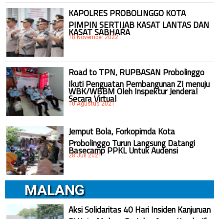
KAPOLRES PROBOLINGGO KOTA
PIMPIN SERTIJAB KASAT LANTAS DAN
KASAT SABHARA
18 November 2022
Road to TPN, RUPBASAN Probolinggo
Ikuti Penguatan Pembangunan ZI menuju
WBK/WBBM Oleh Inspektur Jenderal
Secara Virtual
10 Agustus 2021
Jemput Bola, Forkopimda Kota
Probolinggo Turun Langsung Datangi
Basecamp PPKL Untuk Audensi
28 Juli 2021
MALANG
Aksi Solidaritas 40 Hari Insiden Kanjuruan
Di Kota Malang Berjalan Aman Kondusif