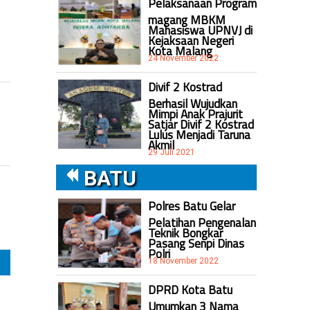
Pelaksanaan Program
magang MBKM
Mahasiswa UPNVJ di
Kejaksaan Negeri
Kota Malang
24 November 2022
Divif 2 Kostrad
Berhasil Wujudkan
Mimpi Anak Prajurit
Satjar Divif 2 Kostrad
Lulus Menjadi Taruna
Akmil
29 Juli 2021
BATU
Polres Batu Gelar
Pelatihan Pengenalan
Teknik Bongkar
Pasang Senpi Dinas
Polri
18 November 2022
DPRD Kota Batu
Umumkan 3 Nama