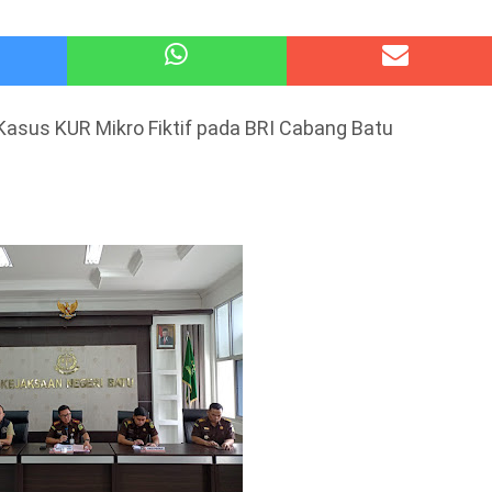
atu Gelar Kapolres Cup 9 Ball Tournament,Gandeng Carabao Bistro & Pool Batu HQ Total Hadiah
 Kode Etik Advokat, Abd. Aziz Divonis Bersalah
 Kasus KUR Mikro Fiktif pada BRI Cabang Batu