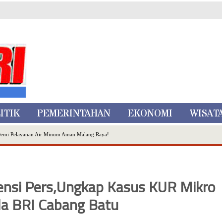
ITIK
PEMERINTAHAN
EKONOMI
WISAT
Demi Pelayanan Air Minum Aman Malang Raya!
nggo Ditangkap di Kediri,Satu Buron
Inovasi Literasi Melalui LASKAR JODA, Usung Filosofi Gelar Sehelai Tikar
ta Batu
rensi Pers,Ungkap Kasus KUR Mikro
, Mikutopia Buka Rekrutmen Karyawan,Berikut Kualifikasinya
Dialog Bersama Petani
ada BRI Cabang Batu
N DATA PEMILIH BERKELANJUTAN (PDPB) TRIWULAN II
a City Expo APEKSI XVIII Medan