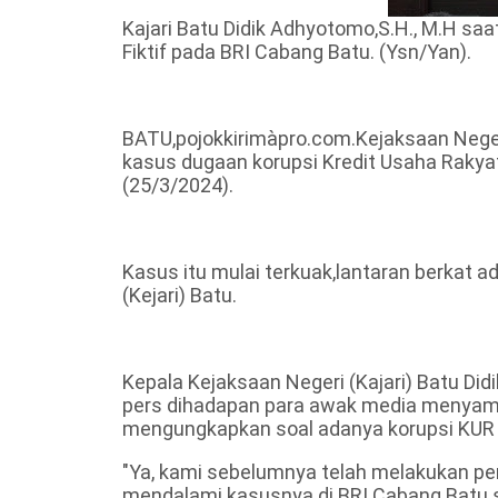
Kajari Batu Didik Adhyotomo,S.H., M.H s
Fiktif pada BRI Cabang Batu. (Ysn/Yan).
BATU,pojokkirimàpro.com.Kejaksaan Negeri
kasus dugaan korupsi Kredit Usaha Rakyat 
(25/3/2024).
Kasus itu mulai terkuak,lantaran berkat 
(Kejari) Batu.
Kepala Kejaksaan Negeri (Kajari) Batu Di
pers dihadapan para awak media menyampa
mengungkapkan soal adanya korupsi KUR f
"Ya, kami sebelumnya telah melakukan pen
mendalami kasusnya di BRI Cabang Batu s