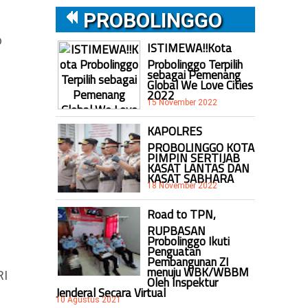
PROBOLINGGO
b
ISTIMEWA!!Kota
Probolinggo Terpilih
sebagai Pemenang
Global We Love Cities
2022
15 November 2022
KAPOLRES
PROBOLINGGO KOTA
PIMPIN SERTIJAB
KASAT LANTAS DAN
KASAT SABHARA
18 November 2022
Road to TPN,
RUPBASAN
Probolinggo Ikuti
Penguatan
Pembangunan ZI
menuju WBK/WBBM
RI
Oleh Inspektur
Jenderal Secara Virtual
10 Agustus 2021