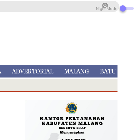
Night Mode
A
ADVERTORIAL
MALANG
BATU