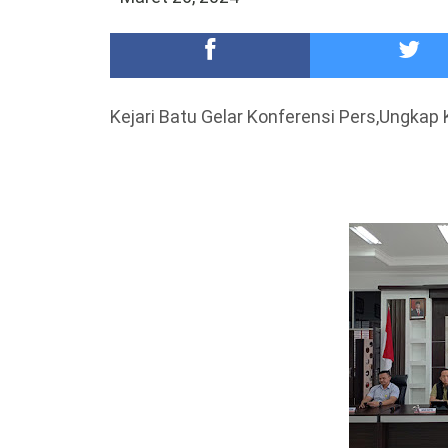
Meriah,Peringati Hari Bhayangkara ke-80,Polres B
DKD PERADI Malang Jatuhkan Putusan Pelanggaran
Kejari Batu Gelar Konferensi Pers,Ungkap