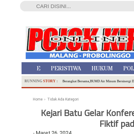
HOME
PERISTIWA
HUKUM
POL
RUNNING
STORY
:
Berangkat Bersama,BUMD Air Minum Bersinergi 
Dua Pelaku Pembunuhan Manusia Silver di Proboli
SDN Sumberejo 02 Kota Batu Kembangkan Program 
Home
› Tidak Ada Kategori
Ambulance Dari Berbagai Daerah Padati Kota Wisa
Kejari Batu Gelar Konfe
Hadirkan Tujuh Sapta Pesona Wisata di Amfiteater
Polsek Wonoasih Perkuat Ketahanan Pangan Lewat 
Fiktif p
RILIS RAPAT PLENO TERBUKA PEMUTAKHIRA
-
Maret 26, 2024
Tugu Tirta Usung 'Smart Water City' di Indonesi