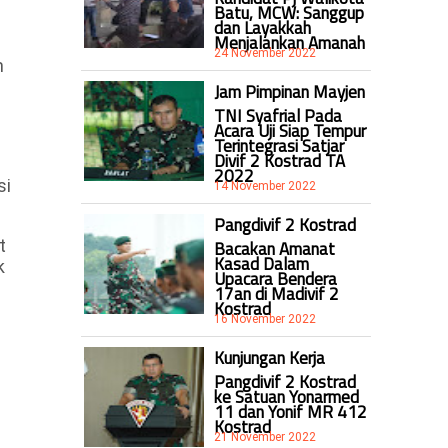
Batu, MCW: Sanggup
dan Layakkah
Menjalankan Amanah
24 November 2022
m
Jam Pimpinan Mayjen
TNI Syafrial Pada
Acara Uji Siap Tempur
Terintegrasi Satjar
Divif 2 Kostrad TA
g
2022
si
14 November 2022
Pangdivif 2 Kostrad
t
Bacakan Amanat
Kasad Dalam
k
Upacara Bendera
17an di Madivif 2
Kostrad
16 November 2022
Kunjungan Kerja
Pangdivif 2 Kostrad
ke Satuan Yonarmed
11 dan Yonif MR 412
Kostrad
21 November 2022