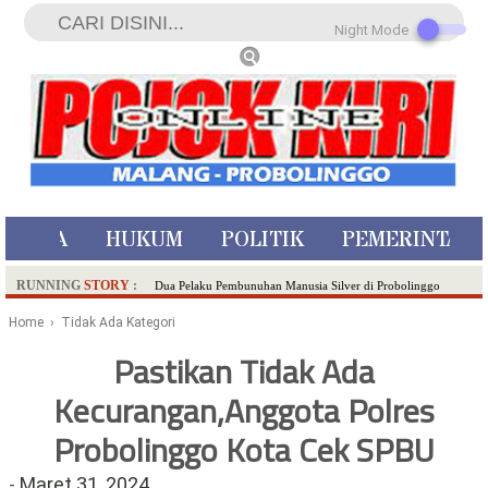
Night Mode
ISTIWA
HUKUM
POLITIK
PEMERINTAH
RUNNING
STORY
:
Dua Pelaku Pembunuhan Manusia Silver di Probolinggo
Ditangkap di Kediri,Satu Buron
Home
› Tidak Ada Kategori
SDN Sumberejo 02 Kota Batu Kembangkan Program Inovasi
Pastikan Tidak Ada
Literasi Melalui LASKAR JODA, Usung Filosofi Gelar Sehelai
Kecurangan,Anggota Polres
Tikar
Ambulance Dari Berbagai Daerah Padati Kota Wisata Batu
Probolinggo Kota Cek SPBU
Hadirkan Tujuh Sapta Pesona Wisata di Amfiteater, Mikutopia
Buka Rekrutmen Karyawan,Berikut Kualifikasinya
-
Maret 31, 2024