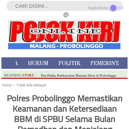
Night Mode
ISTIWA
HUKUM
POLITIK
PEMERINTAH
RUNNING
STORY
:
Dua Pelaku Pembunuhan Manusia Silver di Probolinggo
Ditangkap di Kediri,Satu Buron
Home
› Tidak Ada Kategori
SDN Sumberejo 02 Kota Batu Kembangkan Program Inovasi
Polres Probolinggo Memastikan
Literasi Melalui LASKAR JODA, Usung Filosofi Gelar Sehelai
Keamanan dan Ketersediaan
Tikar
Ambulance Dari Berbagai Daerah Padati Kota Wisata Batu
BBM di SPBU Selama Bulan
Hadirkan Tujuh Sapta Pesona Wisata di Amfiteater, Mikutopia
Buka Rekrutmen Karyawan,Berikut Kualifikasinya