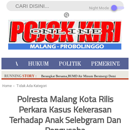
Night Mode
ISTIWA
HUKUM
POLITIK
PEMERINTAH
RUNNING
STORY
:
Berangkat Bersama,BUMD Air Minum Bersinergi Demi
Pelayanan Air Minum Aman Malang Raya!
Home
› Tidak Ada Kategori
Dua Pelaku Pembunuhan Manusia Silver di Probolinggo
Polresta Malang Kota Rilis
Ditangkap di Kediri,Satu Buron
Perkara Kasus Kekerasan
SDN Sumberejo 02 Kota Batu Kembangkan Program Inovasi
Literasi Melalui LASKAR JODA, Usung Filosofi Gelar Sehelai
Terhadap Anak Selebgram Dan
Tikar
Ambulance Dari Berbagai Daerah Padati Kota Wisata Batu