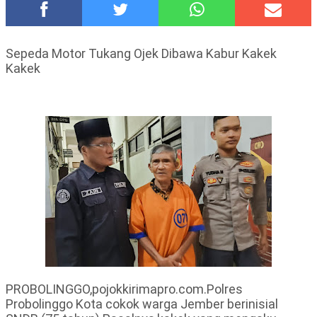
Polsek Wonoasih Perkuat Ketahanan Pangan Lewat Dialog
Bersama Petani
RILIS RAPAT PLENO TERBUKA PEMUTAKHIRAN DATA
Sepeda Motor Tukang Ojek Dibawa Kabur Kakek
PEMILIH BERKELANJUTAN (PDPB) TRIWULAN II
Kakek
Tugu Tirta Usung 'Smart Water City' di Indonesia City Expo
APEKSI XVIII Medan
Meriah,Peringati Hari Bhayangkara ke-80,Polres Batu Gelar
Kapolres Cup 9 Ball Tournament,Gandeng Carabao Bistro &
Pool Batu HQ Total Hadiah Rp 5 Juta
DKD PERADI Malang Jatuhkan Putusan Pelanggaran Kode Etik
Advokat, Abd. Aziz Divonis Bersalah
Healing-Healing Ke-Malang Batu Jangan Lupa Mampir Ke-
Waroeng Tani Dau Malang,Dijamin Ketagihan,Ini Sebabnya
PROBOLINGGO,pojokkirimapro.com.Polres
Probolinggo Kota cokok warga Jember berinisial