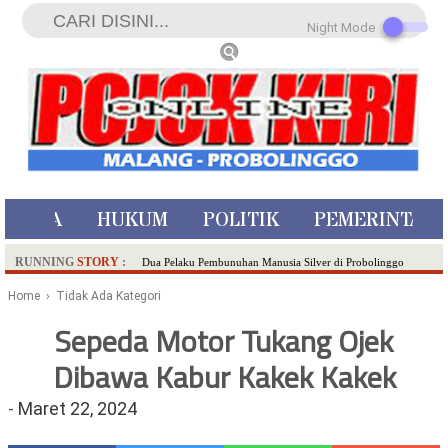
Night Mode
ISTIWA
HUKUM
POLITIK
PEMERINTAH
RUNNING
STORY
:
Dua Pelaku Pembunuhan Manusia Silver di Probolinggo
Ditangkap di Kediri,Satu Buron
Home
› Tidak Ada Kategori
SDN Sumberejo 02 Kota Batu Kembangkan Program Inovasi
Sepeda Motor Tukang Ojek
Literasi Melalui LASKAR JODA, Usung Filosofi Gelar Sehelai
Dibawa Kabur Kakek Kakek
Tikar
Ambulance Dari Berbagai Daerah Padati Kota Wisata Batu
-
Maret 22, 2024
Hadirkan Tujuh Sapta Pesona Wisata di Amfiteater, Mikutopia
Buka Rekrutmen Karyawan,Berikut Kualifikasinya