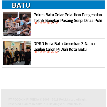
BATU
Polres Batu Gelar Pelatihan Pengenalan
Teknik Bongkar Pasang Senpi Dinas Polri
18 November 2022
DPRD Kota Batu Umumkan 3 Nama
Usulan Calon Pj Wali Kota Batu
18 November 2022
PT POJOK KIRI MEDIA © 2007 - 2018 Pojokkiri.co All right
reserved Alamat Redaksi : Jl Gayungsari Timur No.35