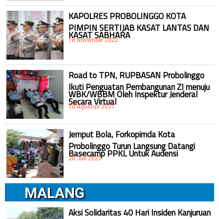
KAPOLRES PROBOLINGGO KOTA
PIMPIN SERTIJAB KASAT LANTAS DAN
KASAT SABHARA
18 November 2022
Road to TPN, RUPBASAN Probolinggo
Ikuti Penguatan Pembangunan ZI menuju
WBK/WBBM Oleh Inspektur Jenderal
Secara Virtual
10 Agustus 2021
Jemput Bola, Forkopimda Kota
Probolinggo Turun Langsung Datangi
Basecamp PPKL Untuk Audensi
28 Juli 2021
MALANG
Aksi Solidaritas 40 Hari Insiden Kanjuruan