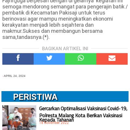
Fajrin,juga berpesan dengan di gelarnya kegiatan ini
semoga mendorong semangat para pengerajin batik /
pembatik di Kecamatan Pakisaji untuk terus
berinovasi agar mampu meningkatkan ekonomi
kerakyatan menjadi lebih sejahtera dan
makmur.Sukses dan membangun bersama
sama,tandasnya.(*).
BAGIKAN ARTIKEL INI
-
APRIL 24, 2024
PERISTIWA
Gercarkan Optimalisasi Vaksinasi Covid-19,
Polresta Malang Kota Berikan Vaksinasi
Kepada Tahanan
18 November 2022