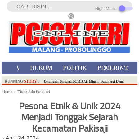
Night Mode
ISTIWA
HUKUM
POLITIK
PEMERINTAH
RUNNING
STORY
:
Berangkat Bersama,BUMD Air Minum Bersinergi Demi
Pelayanan Air Minum Aman Malang Raya!
Home
› Tidak Ada Kategori
Dua Pelaku Pembunuhan Manusia Silver di Probolinggo
Pesona Etnik & Unik 2024
Ditangkap di Kediri,Satu Buron
Menjadi Tonggak Sejarah
SDN Sumberejo 02 Kota Batu Kembangkan Program Inovasi
Literasi Melalui LASKAR JODA, Usung Filosofi Gelar Sehelai
Kecamatan Pakisaji
Tikar
Ambulance Dari Berbagai Daerah Padati Kota Wisata Batu
-
April 24, 2024