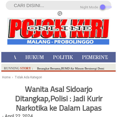
Night Mode
ISTIWA
HUKUM
POLITIK
PEMERINTAH
RUNNING
STORY
:
Berangkat Bersama,BUMD Air Minum Bersinergi Demi
Pelayanan Air Minum Aman Malang Raya!
Home
› Tidak Ada Kategori
Dua Pelaku Pembunuhan Manusia Silver di Probolinggo
Wanita Asal Sidoarjo
Ditangkap di Kediri,Satu Buron
Ditangkap,Polisi : Jadi Kurir
SDN Sumberejo 02 Kota Batu Kembangkan Program Inovasi
Literasi Melalui LASKAR JODA, Usung Filosofi Gelar Sehelai
Narkotika ke Dalam Lapas
Tikar
Ambulance Dari Berbagai Daerah Padati Kota Wisata Batu
-
April 22, 2024