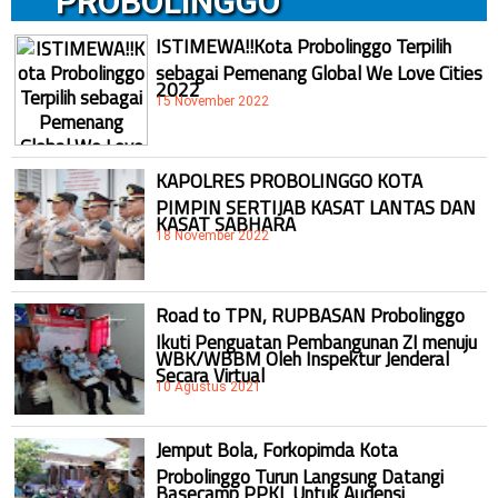
PROBOLINGGO
ISTIMEWA!!Kota Probolinggo Terpilih
sebagai Pemenang Global We Love Cities
2022
15 November 2022
KAPOLRES PROBOLINGGO KOTA
PIMPIN SERTIJAB KASAT LANTAS DAN
KASAT SABHARA
18 November 2022
Road to TPN, RUPBASAN Probolinggo
Ikuti Penguatan Pembangunan ZI menuju
WBK/WBBM Oleh Inspektur Jenderal
Secara Virtual
10 Agustus 2021
Jemput Bola, Forkopimda Kota
Probolinggo Turun Langsung Datangi
Basecamp PPKL Untuk Audensi