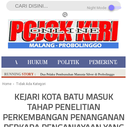
Night Mode
ISTIWA
HUKUM
POLITIK
PEMERINTAH
RUNNING
STORY
:
Dua Pelaku Pembunuhan Manusia Silver di Probolinggo
Ditangkap di Kediri,Satu Buron
Home
› Tidak Ada Kategori
SDN Sumberejo 02 Kota Batu Kembangkan Program Inovasi
KEJARI KOTA BATU MASUK
Literasi Melalui LASKAR JODA, Usung Filosofi Gelar Sehelai
TAHAP PENELITIAN
Tikar
Ambulance Dari Berbagai Daerah Padati Kota Wisata Batu
PERKEMBANGAN PENANGANAN
Hadirkan Tujuh Sapta Pesona Wisata di Amfiteater, Mikutopia
Buka Rekrutmen Karyawan,Berikut Kualifikasinya