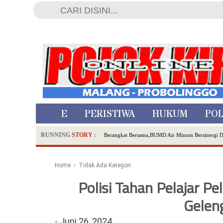
HOME
PERISTIWA
HUKUM
POL
RUNNING
STORY
:
Berangkat Bersama,BUMD Air Minum Bersinergi 
Dua Pelaku Pembunuhan Manusia Silver di Proboli
SDN Sumberejo 02 Kota Batu Kembangkan Program 
Home
› Tidak Ada Kategori
Ambulance Dari Berbagai Daerah Padati Kota Wisa
Polisi Tahan Pelajar P
Hadirkan Tujuh Sapta Pesona Wisata di Amfiteater
Polsek Wonoasih Perkuat Ketahanan Pangan Lewat 
Gelen
RILIS RAPAT PLENO TERBUKA PEMUTAKHIRA
-
Juni 26, 2024
Tugu Tirta Usung 'Smart Water City' di Indonesi