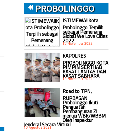
PROBOLINGGO
ISTIMEWA!!Kota
Probolinggo Terpilih
sebagai Pemenang
Global We Love Cities
2022
15 November 2022
KAPOLRES
PROBOLINGGO KOTA
PIMPIN SERTIJAB
KASAT LANTAS DAN
KASAT SABHARA
18 November 2022
Road to TPN,
RUPBASAN
Probolinggo Ikuti
Penguatan
Pembangunan ZI
menuju WBK/WBBM
Oleh Inspektur
Jenderal Secara Virtual
10 Agustus 2021