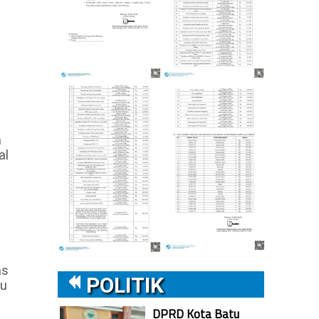
h
al
as
POLITIK
tu
DPRD Kota Batu