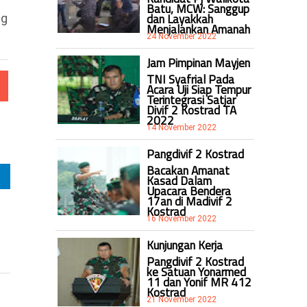
Batu, MCW: Sanggup
dan Layakkah
ng
Menjalankan Amanah
24 November 2022
Jam Pimpinan Mayjen
TNI Syafrial Pada
Acara Uji Siap Tempur
Terintegrasi Satjar
Divif 2 Kostrad TA
2022
14 November 2022
Pangdivif 2 Kostrad
Bacakan Amanat
Kasad Dalam
Upacara Bendera
17an di Madivif 2
Kostrad
16 November 2022
Kunjungan Kerja
Pangdivif 2 Kostrad
ke Satuan Yonarmed
11 dan Yonif MR 412
Kostrad
21 November 2022