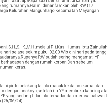
i firasat apa-apa saat beristirahat di kamarnya.
akang rumahnya.Hal ini dimanfaatkan oleh RW (17
 warga Kelurahan Mangunharjo Kecamatan Mayangan
i, S.H.,S.I.K.,M.H.,melalui Plt.Kasi Humas Iptu Zainulla
 hari selasa sekira pukul 02.00 Wib dini hari pada tangg
 saudaranya.Rupanya,RW sudah sering mengamati YF
 berhadapan dengan rumah korban.Dan sebelum
inuman keras.
lui pintu belakang.Ia lalu masuk ke dalam kamar dan
idur dengan anaknya,setelah itu YF membuka kancing at
F yang sedang tidur lalu tersadar dan merasa bahwa i
 (26/06/24).