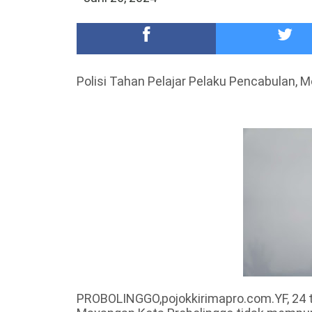
Meriah,Peringati Hari Bhayangkara ke-80,Polres B
DKD PERADI Malang Jatuhkan Putusan Pelanggaran
Polisi Tahan Pelajar Pelaku Pencabulan, 
PROBOLINGGO,pojokkirimapro.com.YF, 24