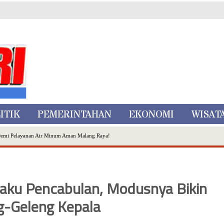
ITIK
PEMERINTAHAN
EKONOMI
WISAT
Demi Pelayanan Air Minum Aman Malang Raya!
nggo Ditangkap di Kediri,Satu Buron
Inovasi Literasi Melalui LASKAR JODA, Usung Filosofi Gelar Sehelai Tikar
ta Batu
elaku Pencabulan, Modusnya Bikin
, Mikutopia Buka Rekrutmen Karyawan,Berikut Kualifikasinya
Dialog Bersama Petani
g-Geleng Kepala
N DATA PEMILIH BERKELANJUTAN (PDPB) TRIWULAN II
a City Expo APEKSI XVIII Medan