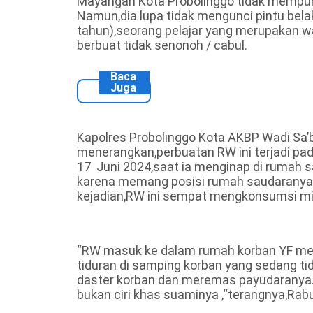
Mayangan Kota Probolinggo tidak mempunya
Namun,dia lupa tidak mengunci pintu bel
tahun),seorang pelajar yang merupakan
berbuat tidak senonoh / cabul.
Baca
Juga
Kapolres Probolinggo Kota AKBP Wadi Sa’ban
menerangkan,perbuatan RW ini terjadi pada
17 Juni 2024,saat ia menginap di rumah
karena memang posisi rumah saudaranya
kejadian,RW ini sempat mengkonsumsi m
“RW masuk ke dalam rumah korban YF mela
tiduran di samping korban yang sedang t
daster korban dan meremas payudaranya.Y
bukan ciri khas suaminya ,“terangnya,Rabu