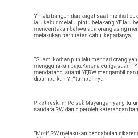
YF lalu bangun dan kaget saat melihat b
lalu kabur melalui pintu belakang.YF lalu
menceritakan bahwa ada orang asing men
melakukan perbuatan cabul kepadanya.
“Suami korban pun lalu mencari orang y
menggunakan baju.Karena curiga,suami Y
mendatangi suami YF,RW mengambil dan me
disampaikan YF,“tambahnya.
Piket reskrim Polsek Mayangan yang turun
saudara RW dan diperoleh keterangan ba
“Motif RW melakukan pencabulan dikarena