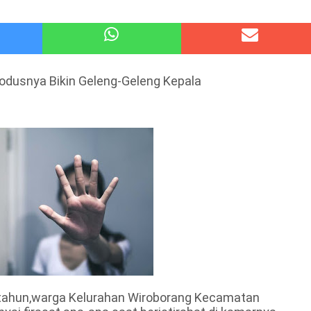
atu Gelar Kapolres Cup 9 Ball Tournament,Gandeng Carabao Bistro & Pool Batu HQ Total Hadiah
 Kode Etik Advokat, Abd. Aziz Divonis Bersalah
Modusnya Bikin Geleng-Geleng Kepala
 tahun,warga Kelurahan Wiroborang Kecamatan