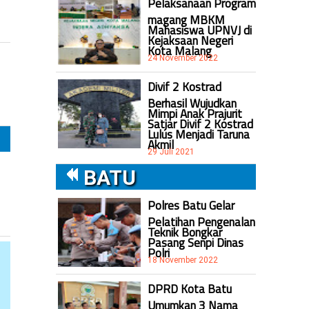
Pelaksanaan Program
magang MBKM
Mahasiswa UPNVJ di
Kejaksaan Negeri
Kota Malang
24 November 2022
Divif 2 Kostrad
Berhasil Wujudkan
Mimpi Anak Prajurit
Satjar Divif 2 Kostrad
Lulus Menjadi Taruna
Akmil
29 Juli 2021
BATU
Polres Batu Gelar
Pelatihan Pengenalan
Teknik Bongkar
Pasang Senpi Dinas
Polri
18 November 2022
DPRD Kota Batu
Umumkan 3 Nama