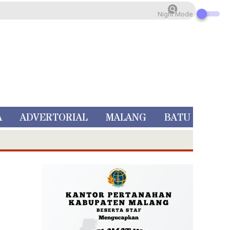
Night Mode
A
ADVERTORIAL
MALANG
BATU