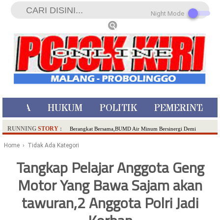
Night Mode
ISTIWA
HUKUM
POLITIK
PEMERINTAH
RUNNING
STORY
:
Berangkat Bersama,BUMD Air Minum Bersinergi Demi
Pelayanan Air Minum Aman Malang Raya!
Home
› Tidak Ada Kategori
Dua Pelaku Pembunuhan Manusia Silver di Probolinggo
Tangkap Pelajar Anggota Geng
Ditangkap di Kediri,Satu Buron
Motor Yang Bawa Sajam akan
SDN Sumberejo 02 Kota Batu Kembangkan Program Inovasi
Literasi Melalui LASKAR JODA, Usung Filosofi Gelar Sehelai
tawuran,2 Anggota Polri Jadi
Tikar
Ambulance Dari Berbagai Daerah Padati Kota Wisata Batu