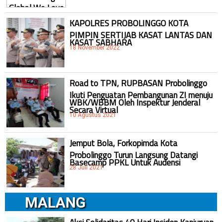
KAPOLRES PROBOLINGGO KOTA
PIMPIN SERTIJAB KASAT LANTAS DAN
KASAT SABHARA
18 November 2022
Road to TPN, RUPBASAN Probolinggo
Ikuti Penguatan Pembangunan ZI menuju
WBK/WBBM Oleh Inspektur Jenderal
Secara Virtual
10 Agustus 2021
Jemput Bola, Forkopimda Kota
Probolinggo Turun Langsung Datangi
Basecamp PPKL Untuk Audensi
28 Juli 2021
MALANG