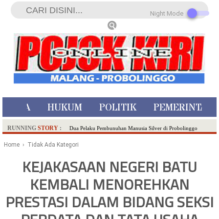
Night Mode
ISTIWA
HUKUM
POLITIK
PEMERINTAH
RUNNING
STORY
:
Dua Pelaku Pembunuhan Manusia Silver di Probolinggo
Ditangkap di Kediri,Satu Buron
Home
› Tidak Ada Kategori
SDN Sumberejo 02 Kota Batu Kembangkan Program Inovasi
KEJAKASAAN NEGERI BATU
Literasi Melalui LASKAR JODA, Usung Filosofi Gelar Sehelai
KEMBALI MENOREHKAN
Tikar
Ambulance Dari Berbagai Daerah Padati Kota Wisata Batu
PRESTASI DALAM BIDANG SEKSI
Hadirkan Tujuh Sapta Pesona Wisata di Amfiteater, Mikutopia
Buka Rekrutmen Karyawan,Berikut Kualifikasinya