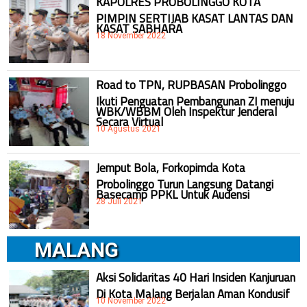
KAPOLRES PROBOLINGGO KOTA
PIMPIN SERTIJAB KASAT LANTAS DAN
KASAT SABHARA
18 November 2022
Road to TPN, RUPBASAN Probolinggo
Ikuti Penguatan Pembangunan ZI menuju
WBK/WBBM Oleh Inspektur Jenderal
Secara Virtual
10 Agustus 2021
Jemput Bola, Forkopimda Kota
Probolinggo Turun Langsung Datangi
Basecamp PPKL Untuk Audensi
28 Juli 2021
MALANG
Aksi Solidaritas 40 Hari Insiden Kanjuruan
Di Kota Malang Berjalan Aman Kondusif
10 November 2022