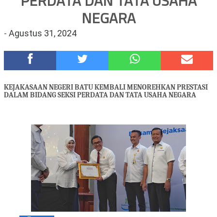
PERDATA DAN TATA USAHA
Polsek Wonoasih Perkuat Ketahanan Pangan Lewat Dialog
NEGARA
Bersama Petani
-
Agustus 31, 2024
RILIS RAPAT PLENO TERBUKA PEMUTAKHIRAN DATA
PEMILIH BERKELANJUTAN (PDPB) TRIWULAN II
Tugu Tirta Usung 'Smart Water City' di Indonesia City Expo
APEKSI XVIII Medan
Meriah,Peringati Hari Bhayangkara ke-80,Polres Batu Gelar
KEJAKASAAN NEGERI BATU KEMBALI MENOREHKAN PRESTASI
Kapolres Cup 9 Ball Tournament,Gandeng Carabao Bistro &
DALAM BIDANG SEKSI PERDATA DAN TATA USAHA NEGARA
Pool Batu HQ Total Hadiah Rp 5 Juta
DKD PERADI Malang Jatuhkan Putusan Pelanggaran Kode Etik
Advokat, Abd. Aziz Divonis Bersalah
Healing-Healing Ke-Malang Batu Jangan Lupa Mampir Ke-
Waroeng Tani Dau Malang,Dijamin Ketagihan,Ini Sebabnya