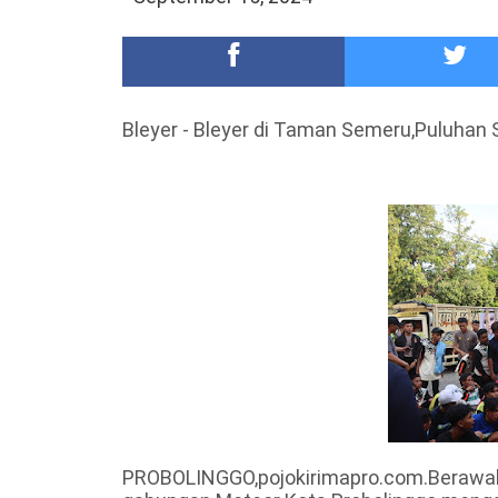
Meriah,Peringati Hari Bhayangkara ke-80,Polres B
DKD PERADI Malang Jatuhkan Putusan Pelanggaran
Bleyer - Bleyer di Taman Semeru,Puluhan
PROBOLINGGO,pojokirimapro.com.Berawal d