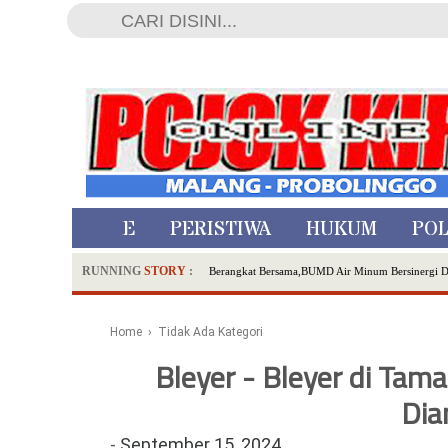
HOME
PERISTIWA
HUKUM
POL
RUNNING
STORY
:
Berangkat Bersama,BUMD Air Minum Bersinergi 
Dua Pelaku Pembunuhan Manusia Silver di Proboli
SDN Sumberejo 02 Kota Batu Kembangkan Program 
Home
› Tidak Ada Kategori
Ambulance Dari Berbagai Daerah Padati Kota Wisa
Bleyer - Bleyer di Ta
Hadirkan Tujuh Sapta Pesona Wisata di Amfiteater
Polsek Wonoasih Perkuat Ketahanan Pangan Lewat 
Dia
RILIS RAPAT PLENO TERBUKA PEMUTAKHIRA
-
September 15, 2024
Tugu Tirta Usung 'Smart Water City' di Indonesi