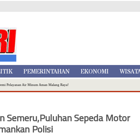
ITIK
PEMERINTAHAN
EKONOMI
WISAT
Demi Pelayanan Air Minum Aman Malang Raya!
nggo Ditangkap di Kediri,Satu Buron
Inovasi Literasi Melalui LASKAR JODA, Usung Filosofi Gelar Sehelai Tikar
ta Batu
man Semeru,Puluhan Sepeda Motor
, Mikutopia Buka Rekrutmen Karyawan,Berikut Kualifikasinya
Dialog Bersama Petani
mankan Polisi
N DATA PEMILIH BERKELANJUTAN (PDPB) TRIWULAN II
a City Expo APEKSI XVIII Medan