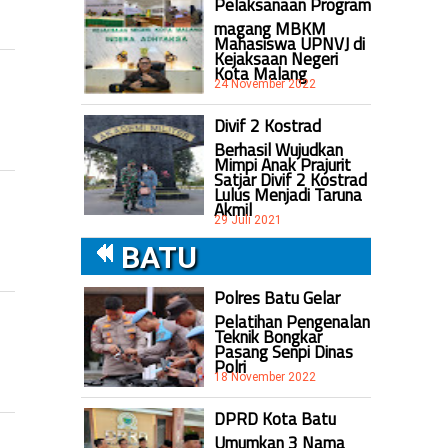
Pelaksanaan Program
magang MBKM
Mahasiswa UPNVJ di
Kejaksaan Negeri
Kota Malang
24 November 2022
Divif 2 Kostrad
Berhasil Wujudkan
Mimpi Anak Prajurit
Satjar Divif 2 Kostrad
Lulus Menjadi Taruna
Akmil
29 Juli 2021
BATU
Polres Batu Gelar
Pelatihan Pengenalan
Teknik Bongkar
Pasang Senpi Dinas
Polri
18 November 2022
DPRD Kota Batu
Umumkan 3 Nama