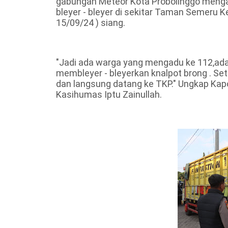
gabungan Meteor Kota Probolinggo meng
bleyer - bleyer di sekitar Taman Semeru
15/09/24 ) siang.
"Jadi ada warga yang mengadu ke 112,ada
membleyer - bleyerkan knalpot brong . S
dan langsung datang ke TKP." Ungkap Kapo
Kasihumas Iptu Zainullah.