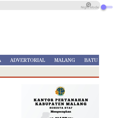
Night Mode
A
ADVERTORIAL
MALANG
BATU