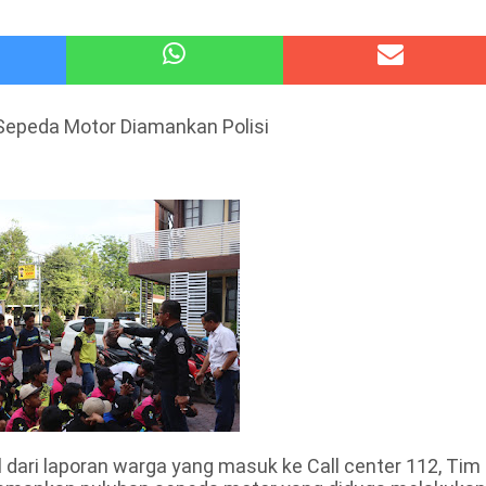
atu Gelar Kapolres Cup 9 Ball Tournament,Gandeng Carabao Bistro & Pool Batu HQ Total Hadiah
 Kode Etik Advokat, Abd. Aziz Divonis Bersalah
 Sepeda Motor Diamankan Polisi
ari laporan warga yang masuk ke Call center 112, Tim