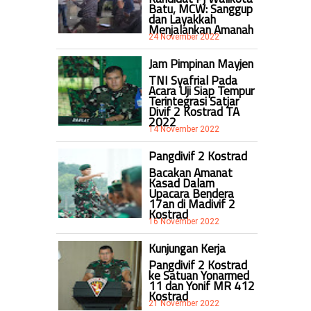
Batu, MCW: Sanggup
dan Layakkah
Menjalankan Amanah
24 November 2022
Jam Pimpinan Mayjen
TNI Syafrial Pada
Acara Uji Siap Tempur
Terintegrasi Satjar
Divif 2 Kostrad TA
2022
14 November 2022
Pangdivif 2 Kostrad
Bacakan Amanat
Kasad Dalam
Upacara Bendera
17an di Madivif 2
Kostrad
16 November 2022
Kunjungan Kerja
Pangdivif 2 Kostrad
ke Satuan Yonarmed
11 dan Yonif MR 412
Kostrad
21 November 2022