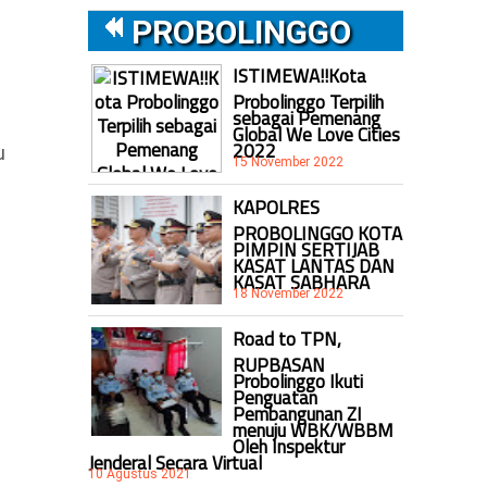
PROBOLINGGO
ISTIMEWA!!Kota
Probolinggo Terpilih
sebagai Pemenang
Global We Love Cities
2022
u
15 November 2022
KAPOLRES
PROBOLINGGO KOTA
PIMPIN SERTIJAB
KASAT LANTAS DAN
KASAT SABHARA
18 November 2022
Road to TPN,
RUPBASAN
Probolinggo Ikuti
Penguatan
Pembangunan ZI
menuju WBK/WBBM
Oleh Inspektur
Jenderal Secara Virtual
10 Agustus 2021