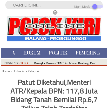
Night Mode
ISTIWA
HUKUM
POLITIK
PEMERINTAH
RUNNING
STORY
:
Berangkat Bersama,BUMD Air Minum Bersinergi Demi
Pelayanan Air Minum Aman Malang Raya!
Home
› Tidak Ada Kategori
Dua Pelaku Pembunuhan Manusia Silver di Probolinggo
Patut Diketahui,Menteri
Ditangkap di Kediri,Satu Buron
ATR/Kepala BPN: 117,8 Juta
SDN Sumberejo 02 Kota Batu Kembangkan Program Inovasi
Literasi Melalui LASKAR JODA, Usung Filosofi Gelar Sehelai
Bidang Tanah Bernilai Rp.6,7
Tikar
Ambulance Dari Berbagai Daerah Padati Kota Wisata Batu