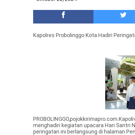
Meriah,Peringati Hari Bhayangkara ke-80,Polres B
DKD PERADI Malang Jatuhkan Putusan Pelanggaran
Kapolres Probolinggo Kota Hadiri Peringata
PROBOLINGGO,pojokkirimapro.com.Kapolres P
menghadiri kegiatan upacara Hari Santri 
peringatan ini berlangsung di halaman Pe