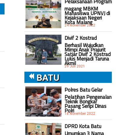
Pelaksanaan Program
magang MBKM
Mahasiswa UPNVJ di
Kejaksaan Negeri
Kota Malang
24 November 2022
Divif 2 Kostrad
Berhasil Wujudkan
Mimpi Anak Prajurit
Satjar Divif 2 Kostrad
Lulus Menjadi Taruna
Akmil
29 Juli 2021
BATU
Polres Batu Gelar
Pelatihan Pengenalan
Teknik Bongkar
Pasang Senpi Dinas
Polri
18 November 2022
DPRD Kota Batu
Umumkan 3 Nama