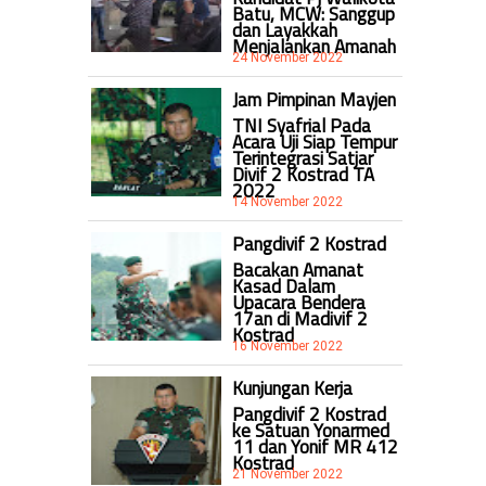
Batu, MCW: Sanggup
dan Layakkah
Menjalankan Amanah
24 November 2022
Jam Pimpinan Mayjen
TNI Syafrial Pada
Acara Uji Siap Tempur
Terintegrasi Satjar
Divif 2 Kostrad TA
2022
14 November 2022
Pangdivif 2 Kostrad
Bacakan Amanat
Kasad Dalam
Upacara Bendera
17an di Madivif 2
Kostrad
16 November 2022
Kunjungan Kerja
Pangdivif 2 Kostrad
ke Satuan Yonarmed
11 dan Yonif MR 412
Kostrad
21 November 2022