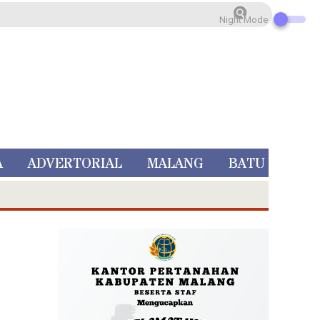
Night Mode
A
ADVERTORIAL
MALANG
BATU