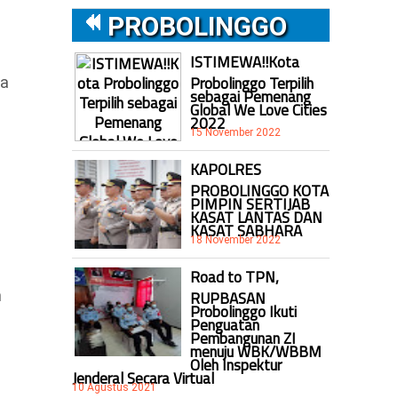
PROBOLINGGO
ISTIMEWA!!Kota
Probolinggo Terpilih
ma
sebagai Pemenang
Global We Love Cities
2022
15 November 2022
KAPOLRES
PROBOLINGGO KOTA
PIMPIN SERTIJAB
KASAT LANTAS DAN
KASAT SABHARA
18 November 2022
Road to TPN,
n
RUPBASAN
Probolinggo Ikuti
Penguatan
Pembangunan ZI
menuju WBK/WBBM
Oleh Inspektur
Jenderal Secara Virtual
10 Agustus 2021