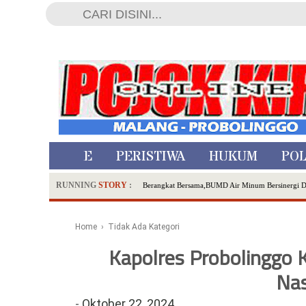
HOME
PERISTIWA
HUKUM
POL
RUNNING
STORY
:
Berangkat Bersama,BUMD Air Minum Bersinergi 
Dua Pelaku Pembunuhan Manusia Silver di Proboli
SDN Sumberejo 02 Kota Batu Kembangkan Program 
Home
› Tidak Ada Kategori
Ambulance Dari Berbagai Daerah Padati Kota Wisa
Kapolres Probolinggo K
Hadirkan Tujuh Sapta Pesona Wisata di Amfiteater
Polsek Wonoasih Perkuat Ketahanan Pangan Lewat 
Nas
RILIS RAPAT PLENO TERBUKA PEMUTAKHIRA
-
Oktober 22, 2024
Tugu Tirta Usung 'Smart Water City' di Indonesi