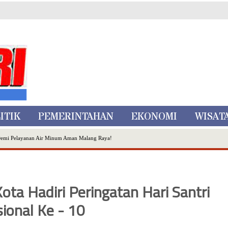
ITIK
PEMERINTAHAN
EKONOMI
WISAT
Demi Pelayanan Air Minum Aman Malang Raya!
nggo Ditangkap di Kediri,Satu Buron
Inovasi Literasi Melalui LASKAR JODA, Usung Filosofi Gelar Sehelai Tikar
ta Batu
ota Hadiri Peringatan Hari Santri
, Mikutopia Buka Rekrutmen Karyawan,Berikut Kualifikasinya
Dialog Bersama Petani
ional Ke - 10
N DATA PEMILIH BERKELANJUTAN (PDPB) TRIWULAN II
a City Expo APEKSI XVIII Medan