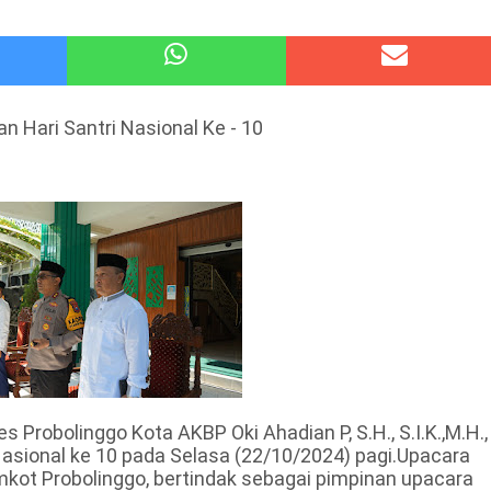
atu Gelar Kapolres Cup 9 Ball Tournament,Gandeng Carabao Bistro & Pool Batu HQ Total Hadiah
 Kode Etik Advokat, Abd. Aziz Divonis Bersalah
n Hari Santri Nasional Ke - 10
robolinggo Kota AKBP Oki Ahadian P, S.H., S.I.K.,M.H.,
Nasional ke 10 pada Selasa (22/10/2024) pagi.Upacara
mkot Probolinggo, bertindak sebagai pimpinan upacara