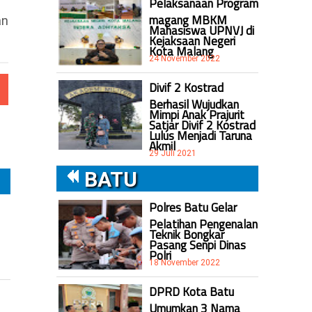
Pelaksanaan Program
magang MBKM
an
Mahasiswa UPNVJ di
Kejaksaan Negeri
Kota Malang
24 November 2022
Divif 2 Kostrad
Berhasil Wujudkan
Mimpi Anak Prajurit
Satjar Divif 2 Kostrad
Lulus Menjadi Taruna
Akmil
29 Juli 2021
BATU
Polres Batu Gelar
Pelatihan Pengenalan
Teknik Bongkar
Pasang Senpi Dinas
Polri
18 November 2022
DPRD Kota Batu
Umumkan 3 Nama