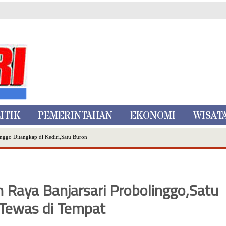
ITIK
PEMERINTAHAN
EKONOMI
WISAT
nggo Ditangkap di Kediri,Satu Buron
Inovasi Literasi Melalui LASKAR JODA, Usung Filosofi Gelar Sehelai Tikar
ta Batu
, Mikutopia Buka Rekrutmen Karyawan,Berikut Kualifikasinya
n Raya Banjarsari Probolinggo,Satu
Dialog Bersama Petani
N DATA PEMILIH BERKELANJUTAN (PDPB) TRIWULAN II
Tewas di Tempat
a City Expo APEKSI XVIII Medan
atu Gelar Kapolres Cup 9 Ball Tournament,Gandeng Carabao Bistro & Pool Batu HQ Total Hadiah