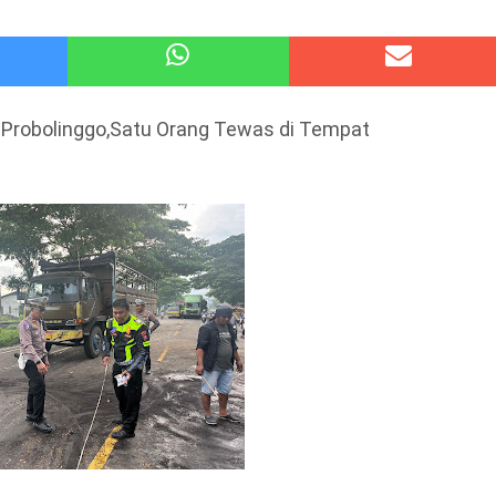
 Kode Etik Advokat, Abd. Aziz Divonis Bersalah
pir Ke-Waroeng Tani Dau Malang,Dijamin Ketagihan,Ini Sebabnya
i Probolinggo,Satu Orang Tewas di Tempat