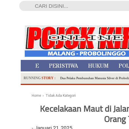
HOME
PERISTIWA
HUKUM
POL
RUNNING
STORY
:
Dua Pelaku Pembunuhan Manusia Silver di Proboli
SDN Sumberejo 02 Kota Batu Kembangkan Program 
Ambulance Dari Berbagai Daerah Padati Kota Wisa
Home
› Tidak Ada Kategori
Hadirkan Tujuh Sapta Pesona Wisata di Amfiteater
Kecelakaan Maut di Jala
Polsek Wonoasih Perkuat Ketahanan Pangan Lewat 
RILIS RAPAT PLENO TERBUKA PEMUTAKHIRA
Orang 
Tugu Tirta Usung 'Smart Water City' di Indonesi
-
Januari 21, 2025
Meriah,Peringati Hari Bhayangkara ke-80,Polres B