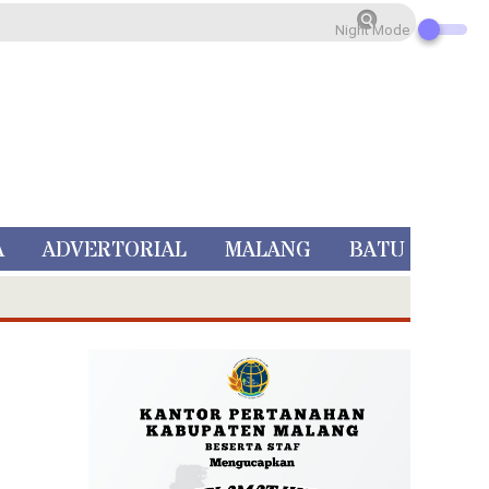
Night Mode
A
ADVERTORIAL
MALANG
BATU
 Rp 5 Juta