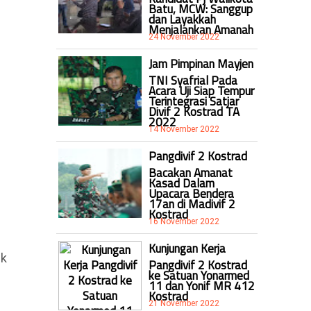
Batu, MCW: Sanggup
dan Layakkah
Menjalankan Amanah
24 November 2022
Jam Pimpinan Mayjen
TNI Syafrial Pada
Acara Uji Siap Tempur
Terintegrasi Satjar
Divif 2 Kostrad TA
2022
14 November 2022
Pangdivif 2 Kostrad
Bacakan Amanat
Kasad Dalam
Upacara Bendera
17an di Madivif 2
Kostrad
16 November 2022
Kunjungan Kerja
ck
Pangdivif 2 Kostrad
ke Satuan Yonarmed
11 dan Yonif MR 412
Kostrad
21 November 2022