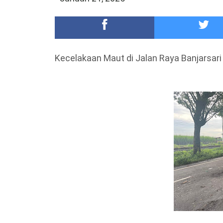
DKD PERADI Malang Jatuhkan Putusan Pelanggaran
Healing-Healing Ke-Malang Batu Jangan Lupa Mam
Kecelakaan Maut di Jalan Raya Banjarsar