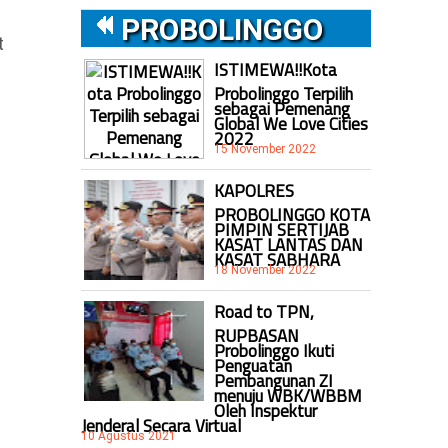
PROBOLINGGO
t
ISTIMEWA!!Kota
Probolinggo Terpilih
sebagai Pemenang
Global We Love Cities
2022
15 November 2022
KAPOLRES
PROBOLINGGO KOTA
PIMPIN SERTIJAB
KASAT LANTAS DAN
KASAT SABHARA
18 November 2022
Road to TPN,
RUPBASAN
Probolinggo Ikuti
Penguatan
Pembangunan ZI
menuju WBK/WBBM
Oleh Inspektur
Jenderal Secara Virtual
10 Agustus 2021