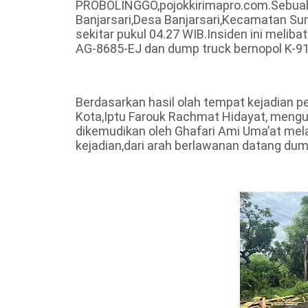
PROBOLINGGO,pojokkirimapro.com.Sebuah ke
Banjarsari,Desa Banjarsari,Kecamatan Su
sekitar pukul 04.27 WIB.Insiden ini melib
AG-8685-EJ dan dump truck bernopol K-9
Berdasarkan hasil olah tempat kejadian p
Kota,Iptu Farouk Rachmat Hidayat, meng
dikemudikan oleh Ghafari Ami Uma’at melaj
kejadian,dari arah berlawanan datang dum