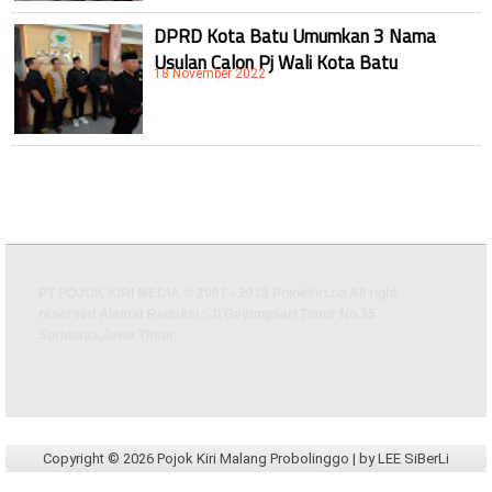
DPRD Kota Batu Umumkan 3 Nama
Usulan Calon Pj Wali Kota Batu
18 November 2022
PT POJOK KIRI MEDIA © 2007 - 2018 Pojokkiri.co All right
reserved Alamat Redaksi : Jl Gayungsari Timur No.35
Surabaya,Jawa Timur
Copyright ©
2026
Pojok Kiri Malang Probolinggo
| by
LEE SiBerLi
Design by
BABY LEE
| WongLeeWung/
-
|