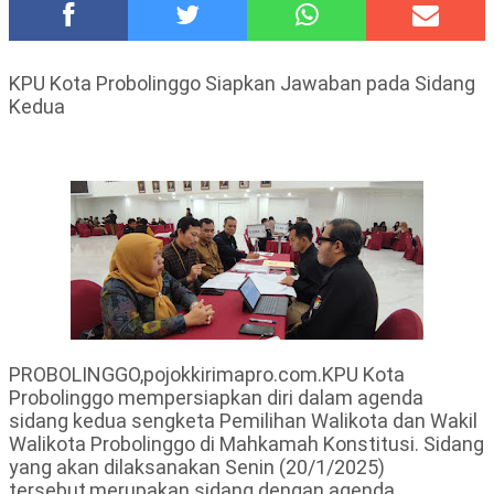
Hadirkan Tujuh Sapta Pesona Wisata di Amfiteater, Mikutopia
Buka Rekrutmen Karyawan,Berikut Kualifikasinya
Polsek Wonoasih Perkuat Ketahanan Pangan Lewat Dialog
KPU Kota Probolinggo Siapkan Jawaban pada Sidang
Bersama Petani
Kedua
RILIS RAPAT PLENO TERBUKA PEMUTAKHIRAN DATA
PEMILIH BERKELANJUTAN (PDPB) TRIWULAN II
Tugu Tirta Usung 'Smart Water City' di Indonesia City Expo
APEKSI XVIII Medan
Meriah,Peringati Hari Bhayangkara ke-80,Polres Batu Gelar
Kapolres Cup 9 Ball Tournament,Gandeng Carabao Bistro &
Pool Batu HQ Total Hadiah Rp 5 Juta
DKD PERADI Malang Jatuhkan Putusan Pelanggaran Kode Etik
Advokat, Abd. Aziz Divonis Bersalah
PROBOLINGGO,pojokkirimapro.com.KPU Kota
Probolinggo mempersiapkan diri dalam agenda
sidang kedua sengketa Pemilihan Walikota dan Wakil
Walikota Probolinggo di Mahkamah Konstitusi. Sidang
yang akan dilaksanakan Senin (20/1/2025)
tersebut,merupakan sidang dengan agenda