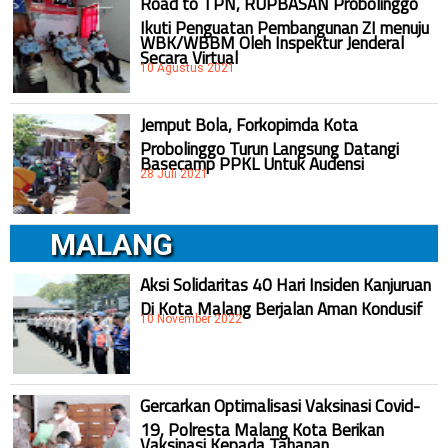
Road to TPN, RUPBASAN Probolinggo
Ikuti Penguatan Pembangunan ZI menuju
WBK/WBBM Oleh Inspektur Jenderal
Secara Virtual
10 Agustus 2021
Jemput Bola, Forkopimda Kota
Probolinggo Turun Langsung Datangi
Basecamp PPKL Untuk Audensi
28 Juli 2021
MALANG
Aksi Solidaritas 40 Hari Insiden Kanjuruan
Di Kota Malang Berjalan Aman Kondusif
10 November 2022
Gercarkan Optimalisasi Vaksinasi Covid-
19, Polresta Malang Kota Berikan
Vaksinasi Kepada Tahanan