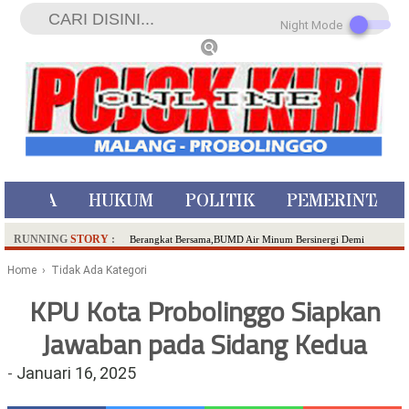
Night Mode
ISTIWA
HUKUM
POLITIK
PEMERINTAH
RUNNING
STORY
:
Berangkat Bersama,BUMD Air Minum Bersinergi Demi
Pelayanan Air Minum Aman Malang Raya!
Home
› Tidak Ada Kategori
Dua Pelaku Pembunuhan Manusia Silver di Probolinggo
KPU Kota Probolinggo Siapkan
Ditangkap di Kediri,Satu Buron
Jawaban pada Sidang Kedua
SDN Sumberejo 02 Kota Batu Kembangkan Program Inovasi
Literasi Melalui LASKAR JODA, Usung Filosofi Gelar Sehelai
-
Januari 16, 2025
Tikar
Ambulance Dari Berbagai Daerah Padati Kota Wisata Batu