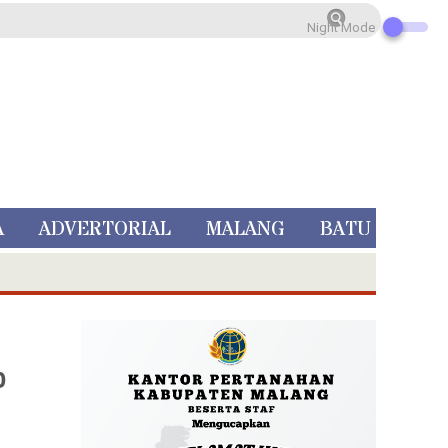
Night Mode
A
ADVERTORIAL
MALANG
BATU
o
 Rp 5 Juta