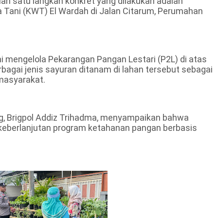
ah satu langkah konkret yang dilakukan adalah
Tani (KWT) El Wardah di Jalan Citarum, Perumahan
i mengelola Pekarangan Pangan Lestari (P2L) di atas
rbagai jenis sayuran ditanam di lahan tersebut sebagai
masyarakat.
g, Brigpol Addiz Trihadma, menyampaikan bahwa
keberlanjutan program ketahanan pangan berbasis