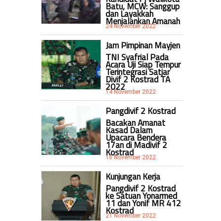
Batu, MCW: Sanggup
dan Layakkah
Menjalankan Amanah
24 November 2022
Jam Pimpinan Mayjen
TNI Syafrial Pada
Acara Uji Siap Tempur
Terintegrasi Satjar
Divif 2 Kostrad TA
2022
14 November 2022
Pangdivif 2 Kostrad
Bacakan Amanat
Kasad Dalam
Upacara Bendera
17an di Madivif 2
Kostrad
16 November 2022
Kunjungan Kerja
Pangdivif 2 Kostrad
ke Satuan Yonarmed
11 dan Yonif MR 412
Kostrad
21 November 2022