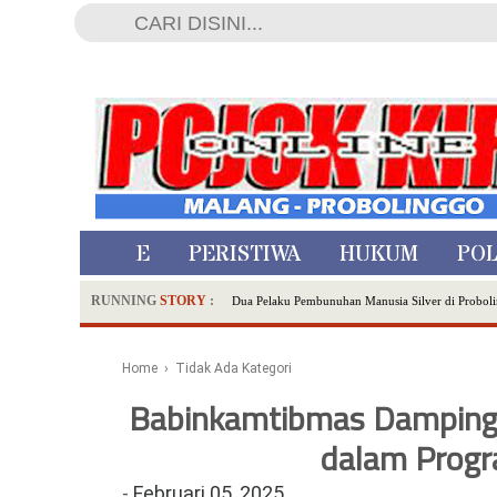
HOME
PERISTIWA
HUKUM
POL
RUNNING
STORY
:
Dua Pelaku Pembunuhan Manusia Silver di Proboli
SDN Sumberejo 02 Kota Batu Kembangkan Program 
Ambulance Dari Berbagai Daerah Padati Kota Wisa
Home
› Tidak Ada Kategori
Hadirkan Tujuh Sapta Pesona Wisata di Amfiteater
Babinkamtibmas Dampingi
Polsek Wonoasih Perkuat Ketahanan Pangan Lewat 
RILIS RAPAT PLENO TERBUKA PEMUTAKHIRA
dalam Prog
Tugu Tirta Usung 'Smart Water City' di Indonesi
-
Februari 05, 2025
Meriah,Peringati Hari Bhayangkara ke-80,Polres B