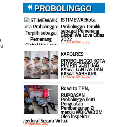
PROBOLINGGO
i
ISTIMEWA!!Kota
Probolinggo Terpilih
sebagai Pemenang
Global We Love Cities
2022
u
15 November 2022
ra
KAPOLRES
PROBOLINGGO KOTA
PIMPIN SERTIJAB
KASAT LANTAS DAN
KASAT SABHARA
18 November 2022
Road to TPN,
RUPBASAN
Probolinggo Ikuti
Penguatan
Pembangunan ZI
menuju WBK/WBBM
Oleh Inspektur
Jenderal Secara Virtual
10 Agustus 2021