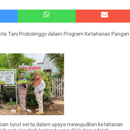
 Kode Etik Advokat, Abd. Aziz Divonis Bersalah
pir Ke-Waroeng Tani Dau Malang,Dijamin Ketagihan,Ini Sebabnya
ta Tani Probolinggo dalam Program Ketahanan Pangan
ian turut serta dalam upaya mewujudkan ketahanan