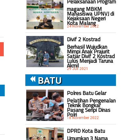
Pelaksanaan Program
magang MBKM
Mahasiswa UPNVJ di
Kejaksaan Negeri
Kota Malang
24 November 2022
Divif 2 Kostrad
Berhasil Wujudkan
Mimpi Anak Prajurit
Satjar Divif 2 Kostrad
Lulus Menjadi Taruna
Akmil
29 Juli 2021
BATU
Polres Batu Gelar
Pelatihan Pengenalan
Teknik Bongkar
Pasang Senpi Dinas
Polri
18 November 2022
DPRD Kota Batu
Umumkan 3 Nama