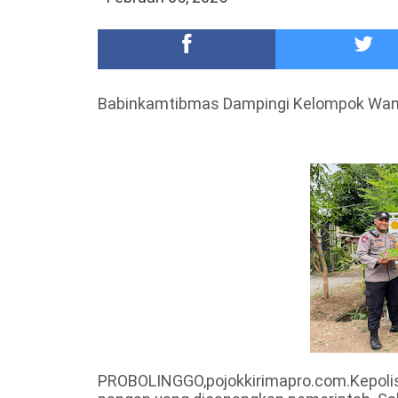
DKD PERADI Malang Jatuhkan Putusan Pelanggaran
Healing-Healing Ke-Malang Batu Jangan Lupa Mam
Babinkamtibmas Dampingi Kelompok Wani
PROBOLINGGO,pojokkirimapro.com.Kepolis