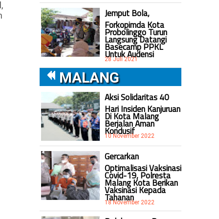
,
Jemput Bola,
m
Forkopimda Kota
Probolinggo Turun
Langsung Datangi
Basecamp PPKL
Untuk Audensi
28 Juli 2021
MALANG
Aksi Solidaritas 40
Hari Insiden Kanjuruan
Di Kota Malang
Berjalan Aman
Kondusif
10 November 2022
Gercarkan
Optimalisasi Vaksinasi
Covid-19, Polresta
Malang Kota Berikan
Vaksinasi Kepada
Tahanan
18 November 2022