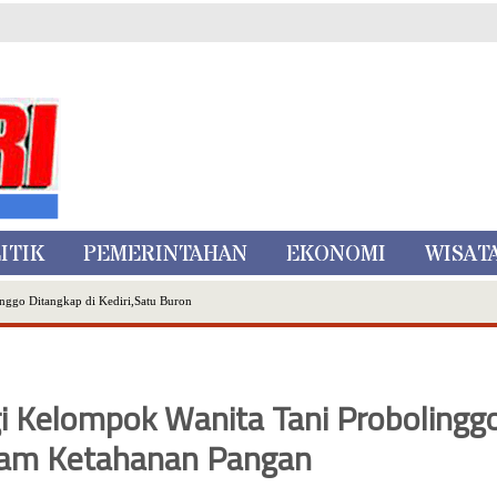
ITIK
PEMERINTAHAN
EKONOMI
WISAT
nggo Ditangkap di Kediri,Satu Buron
Inovasi Literasi Melalui LASKAR JODA, Usung Filosofi Gelar Sehelai Tikar
ta Batu
, Mikutopia Buka Rekrutmen Karyawan,Berikut Kualifikasinya
 Kelompok Wanita Tani Probolingg
Dialog Bersama Petani
N DATA PEMILIH BERKELANJUTAN (PDPB) TRIWULAN II
ram Ketahanan Pangan
a City Expo APEKSI XVIII Medan
atu Gelar Kapolres Cup 9 Ball Tournament,Gandeng Carabao Bistro & Pool Batu HQ Total Hadiah