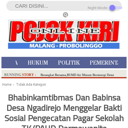
Night Mode
ISTIWA
HUKUM
POLITIK
PEMERINTAH
RUNNING
STORY
:
Berangkat Bersama,BUMD Air Minum Bersinergi Demi
Pelayanan Air Minum Aman Malang Raya!
Home
› Tidak Ada Kategori
Dua Pelaku Pembunuhan Manusia Silver di Probolinggo
Bhabinkamtibmas Dan Babinsa
Ditangkap di Kediri,Satu Buron
Desa Ngadirejo Menggelar Bakti
SDN Sumberejo 02 Kota Batu Kembangkan Program Inovasi
Literasi Melalui LASKAR JODA, Usung Filosofi Gelar Sehelai
Sosial Pengecatan Pagar Sekolah
Tikar
Ambulance Dari Berbagai Daerah Padati Kota Wisata Batu