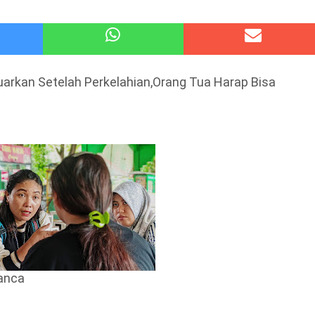
atu Gelar Kapolres Cup 9 Ball Tournament,Gandeng Carabao Bistro & Pool Batu HQ Total Hadiah
 Kode Etik Advokat, Abd. Aziz Divonis Bersalah
uarkan Setelah Perkelahian,Orang Tua Harap Bisa
anca