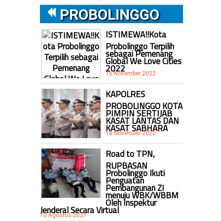
PROBOLINGGO
ISTIMEWA!!Kota
Probolinggo Terpilih
sebagai Pemenang
Global We Love Cities
2022
15 November 2022
KAPOLRES
PROBOLINGGO KOTA
PIMPIN SERTIJAB
KASAT LANTAS DAN
KASAT SABHARA
18 November 2022
Road to TPN,
RUPBASAN
Probolinggo Ikuti
Penguatan
Pembangunan ZI
menuju WBK/WBBM
Oleh Inspektur
Jenderal Secara Virtual
10 Agustus 2021