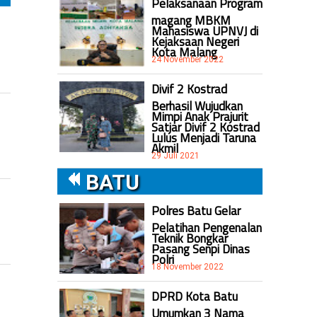
Pelaksanaan Program
magang MBKM
Mahasiswa UPNVJ di
Kejaksaan Negeri
Kota Malang
24 November 2022
Divif 2 Kostrad
Berhasil Wujudkan
Mimpi Anak Prajurit
Satjar Divif 2 Kostrad
Lulus Menjadi Taruna
Akmil
29 Juli 2021
BATU
Polres Batu Gelar
Pelatihan Pengenalan
Teknik Bongkar
Pasang Senpi Dinas
Polri
18 November 2022
DPRD Kota Batu
Umumkan 3 Nama