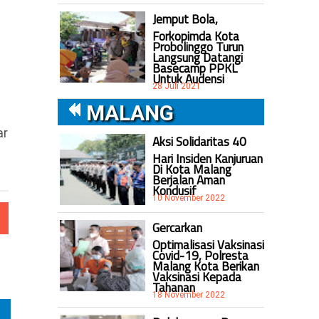
Jemput Bola,
Forkopimda Kota
Probolinggo Turun
Langsung Datangi
Basecamp PPKL
Untuk Audensi
28 Juli 2021
MALANG
ar
Aksi Solidaritas 40
Hari Insiden Kanjuruan
Di Kota Malang
Berjalan Aman
Kondusif
10 November 2022
Gercarkan
Optimalisasi Vaksinasi
Covid-19, Polresta
Malang Kota Berikan
Vaksinasi Kepada
Tahanan
18 November 2022