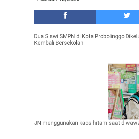
Meriah,Peringati Hari Bhayangkara ke-80,Polres B
DKD PERADI Malang Jatuhkan Putusan Pelanggaran
Dua Siswi SMPN di Kota Probolinggo Dikel
Kembali Bersekolah
JN menggunakan kaos hitam saat diwaw