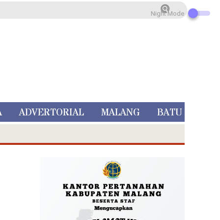
Night Mode
A
ADVERTORIAL
MALANG
BATU