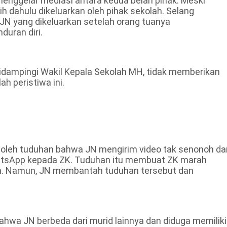
 menggelar mediasi antara kedua belah pihak. Meski
ih dahulu dikeluarkan oleh pihak sekolah. Selang
 JN yang dikeluarkan setelah orang tuanya
uran diri.
didampingi Wakil Kepala Sekolah MH, tidak memberikan
ah peristiwa ini.
picu oleh tuduhan bahwa JN mengirim video tak senonoh da
hatsApp kepada ZK. Tuduhan itu membuat ZK marah
ian. Namun, JN membantah tuduhan tersebut dan
hwa JN berbeda dari murid lainnya dan diduga memiliki