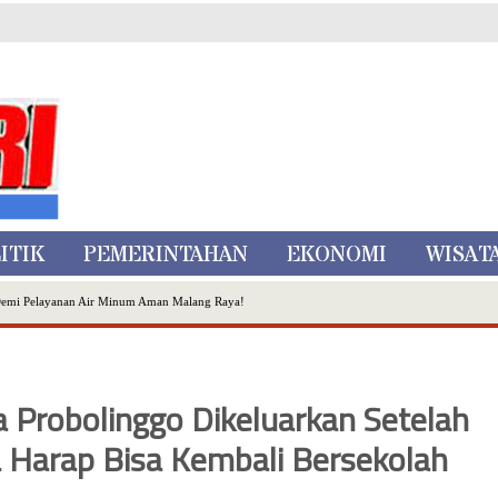
ITIK
PEMERINTAHAN
EKONOMI
WISAT
Demi Pelayanan Air Minum Aman Malang Raya!
nggo Ditangkap di Kediri,Satu Buron
Inovasi Literasi Melalui LASKAR JODA, Usung Filosofi Gelar Sehelai Tikar
ta Batu
 Probolinggo Dikeluarkan Setelah
, Mikutopia Buka Rekrutmen Karyawan,Berikut Kualifikasinya
a Harap Bisa Kembali Bersekolah
Dialog Bersama Petani
N DATA PEMILIH BERKELANJUTAN (PDPB) TRIWULAN II
a City Expo APEKSI XVIII Medan