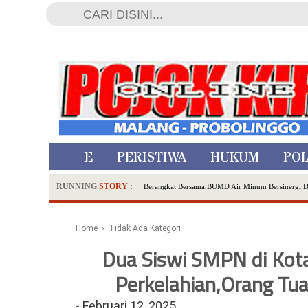
HOME
PERISTIWA
HUKUM
POL
RUNNING
STORY
:
Berangkat Bersama,BUMD Air Minum Bersinergi 
Dua Pelaku Pembunuhan Manusia Silver di Proboli
SDN Sumberejo 02 Kota Batu Kembangkan Program 
Home
› Tidak Ada Kategori
Ambulance Dari Berbagai Daerah Padati Kota Wisa
Dua Siswi SMPN di Kota
Hadirkan Tujuh Sapta Pesona Wisata di Amfiteater
Perkelahian,Orang Tu
Polsek Wonoasih Perkuat Ketahanan Pangan Lewat 
RILIS RAPAT PLENO TERBUKA PEMUTAKHIRA
-
Februari 12, 2025
Tugu Tirta Usung 'Smart Water City' di Indonesi