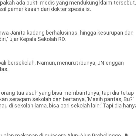
pakah ada bukti medis yang mendukung klaim tersebut,
il pemeriksaan dari dokter spesialis.
ahwa Janita kadang berhalusinasi hingga kesurupan dan
i," ujar Kepala Sekolah RD.
ali bersekolah. Namun, menurut ibunya, JN enggan
las.
rang tua asuh yang bisa membantunya, tapi dia tetap
kan seragam sekolah dan bertanya, ‘Masih pantas, Bu?’
mau di sekolah lama, bisa cari sekolah lain.’ Tapi dia hany
jualan makanan di pujasera Alun-Alun Probolinggo, JN