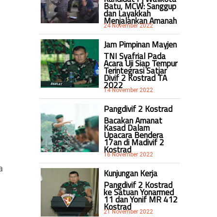
Batu, MCW: Sanggup
dan Layakkah
Menjalankan Amanah
24 November 2022
Jam Pimpinan Mayjen
TNI Syafrial Pada
Acara Uji Siap Tempur
Terintegrasi Satjar
Divif 2 Kostrad TA
2022
14 November 2022
Pangdivif 2 Kostrad
Bacakan Amanat
Kasad Dalam
Upacara Bendera
17an di Madivif 2
Kostrad
16 November 2022
a
Kunjungan Kerja
Pangdivif 2 Kostrad
ke Satuan Yonarmed
11 dan Yonif MR 412
Kostrad
21 November 2022