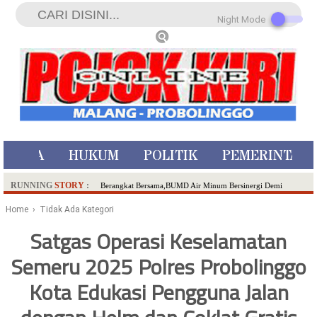
Night Mode
ISTIWA
HUKUM
POLITIK
PEMERINTAH
RUNNING
STORY
:
Berangkat Bersama,BUMD Air Minum Bersinergi Demi
Pelayanan Air Minum Aman Malang Raya!
Home
› Tidak Ada Kategori
Dua Pelaku Pembunuhan Manusia Silver di Probolinggo
Satgas Operasi Keselamatan
Ditangkap di Kediri,Satu Buron
Semeru 2025 Polres Probolinggo
SDN Sumberejo 02 Kota Batu Kembangkan Program Inovasi
Literasi Melalui LASKAR JODA, Usung Filosofi Gelar Sehelai
Kota Edukasi Pengguna Jalan
Tikar
Ambulance Dari Berbagai Daerah Padati Kota Wisata Batu