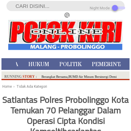
Night Mode
ISTIWA
HUKUM
POLITIK
PEMERINTAH
RUNNING
STORY
:
Berangkat Bersama,BUMD Air Minum Bersinergi Demi
Pelayanan Air Minum Aman Malang Raya!
Home
› Tidak Ada Kategori
Dua Pelaku Pembunuhan Manusia Silver di Probolinggo
Satlantas Polres Probolinggo Kota
Ditangkap di Kediri,Satu Buron
Temukan 70 Pelanggar Dalam
SDN Sumberejo 02 Kota Batu Kembangkan Program Inovasi
Literasi Melalui LASKAR JODA, Usung Filosofi Gelar Sehelai
Operasi Cipta Kondisi
Tikar
Ambulance Dari Berbagai Daerah Padati Kota Wisata Batu