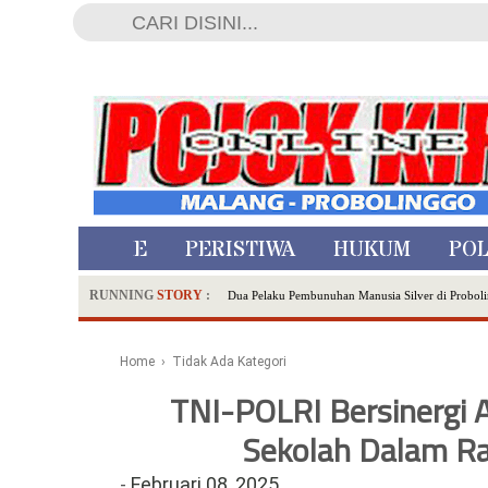
HOME
PERISTIWA
HUKUM
POL
RUNNING
STORY
:
Dua Pelaku Pembunuhan Manusia Silver di Proboli
SDN Sumberejo 02 Kota Batu Kembangkan Program 
Ambulance Dari Berbagai Daerah Padati Kota Wisa
Home
› Tidak Ada Kategori
Hadirkan Tujuh Sapta Pesona Wisata di Amfiteater
TNI-POLRI Bersinergi 
Polsek Wonoasih Perkuat Ketahanan Pangan Lewat 
RILIS RAPAT PLENO TERBUKA PEMUTAKHIRA
Sekolah Dalam Ra
Tugu Tirta Usung 'Smart Water City' di Indonesi
-
Februari 08, 2025
Meriah,Peringati Hari Bhayangkara ke-80,Polres B