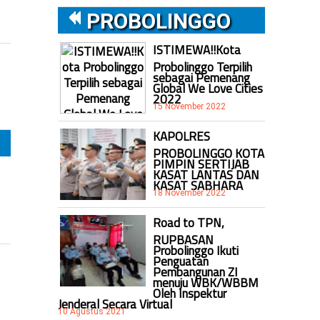
PROBOLINGGO
ISTIMEWA!!Kota
Probolinggo Terpilih
sebagai Pemenang
Global We Love Cities
2022
15 November 2022
KAPOLRES
PROBOLINGGO KOTA
PIMPIN SERTIJAB
KASAT LANTAS DAN
KASAT SABHARA
18 November 2022
Road to TPN,
RUPBASAN
Probolinggo Ikuti
Penguatan
Pembangunan ZI
menuju WBK/WBBM
Oleh Inspektur
Jenderal Secara Virtual
10 Agustus 2021