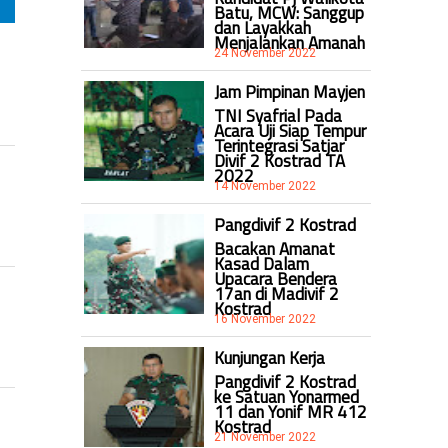
Batu, MCW: Sanggup
dan Layakkah
Menjalankan Amanah
24 November 2022
Jam Pimpinan Mayjen
TNI Syafrial Pada
Acara Uji Siap Tempur
Terintegrasi Satjar
Divif 2 Kostrad TA
2022
14 November 2022
Pangdivif 2 Kostrad
Bacakan Amanat
Kasad Dalam
Upacara Bendera
17an di Madivif 2
Kostrad
16 November 2022
Kunjungan Kerja
Pangdivif 2 Kostrad
ke Satuan Yonarmed
11 dan Yonif MR 412
Kostrad
21 November 2022