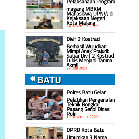
Pelaksanaan Program
magang MBKM
Mahasiswa UPNVJ di
Kejaksaan Negeri
Kota Malang
24 November 2022
Divif 2 Kostrad
Berhasil Wujudkan
Mimpi Anak Prajurit
Satjar Divif 2 Kostrad
Lulus Menjadi Taruna
Akmil
29 Juli 2021
BATU
Polres Batu Gelar
Pelatihan Pengenalan
Teknik Bongkar
Pasang Senpi Dinas
Polri
18 November 2022
DPRD Kota Batu
Umumkan 3 Nama