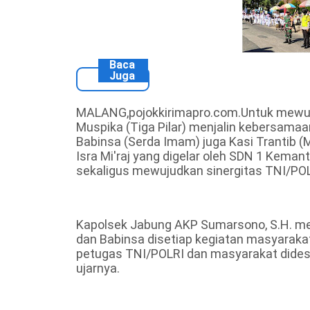
Baca
Juga
MALANG,pojokkirimapro.com.Untuk mewuj
Muspika (Tiga Pilar) menjalin kebersamaa
Babinsa (Serda Imam) juga Kasi Trantib 
Isra Mi'raj yang digelar oleh SDN 1 Kema
sekaligus mewujudkan sinergitas TNI/POLR
Kapolsek Jabung AKP Sumarsono, S.H. m
dan Babinsa disetiap kegiatan masyarak
petugas TNI/POLRI dan masyarakat didesan
ujarnya.