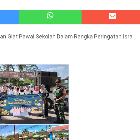
 Kode Etik Advokat, Abd. Aziz Divonis Bersalah
pir Ke-Waroeng Tani Dau Malang,Dijamin Ketagihan,Ini Sebabnya
n Giat Pawai Sekolah Dalam Rangka Peringatan Isra