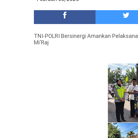
DKD PERADI Malang Jatuhkan Putusan Pelanggaran
Healing-Healing Ke-Malang Batu Jangan Lupa Mam
TNI-POLRI Bersinergi Amankan Pelaksanaa
Mi'Raj