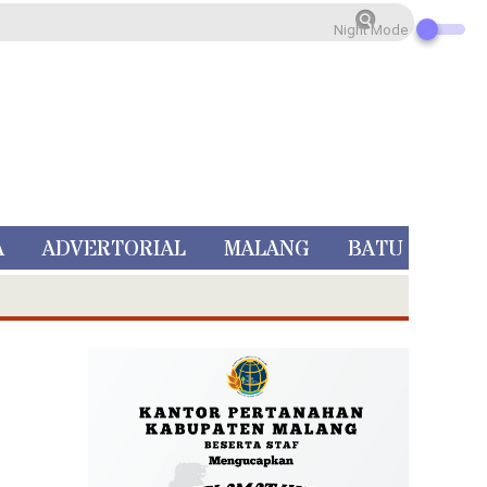
Night Mode
A
ADVERTORIAL
MALANG
BATU
 Rp 5 Juta