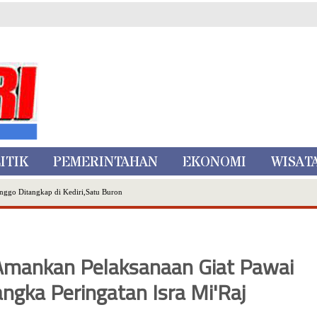
ITIK
PEMERINTAHAN
EKONOMI
WISAT
nggo Ditangkap di Kediri,Satu Buron
Inovasi Literasi Melalui LASKAR JODA, Usung Filosofi Gelar Sehelai Tikar
ta Batu
, Mikutopia Buka Rekrutmen Karyawan,Berikut Kualifikasinya
Amankan Pelaksanaan Giat Pawai
Dialog Bersama Petani
N DATA PEMILIH BERKELANJUTAN (PDPB) TRIWULAN II
ngka Peringatan Isra Mi'Raj
a City Expo APEKSI XVIII Medan
atu Gelar Kapolres Cup 9 Ball Tournament,Gandeng Carabao Bistro & Pool Batu HQ Total Hadiah