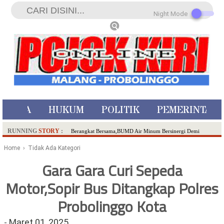
Night Mode
ISTIWA
HUKUM
POLITIK
PEMERINTAH
RUNNING
STORY
:
Berangkat Bersama,BUMD Air Minum Bersinergi Demi
Pelayanan Air Minum Aman Malang Raya!
Home
› Tidak Ada Kategori
Dua Pelaku Pembunuhan Manusia Silver di Probolinggo
Gara Gara Curi Sepeda
Ditangkap di Kediri,Satu Buron
Motor,Sopir Bus Ditangkap Polres
SDN Sumberejo 02 Kota Batu Kembangkan Program Inovasi
Literasi Melalui LASKAR JODA, Usung Filosofi Gelar Sehelai
Probolinggo Kota
Tikar
Ambulance Dari Berbagai Daerah Padati Kota Wisata Batu
-
Maret 01, 2025