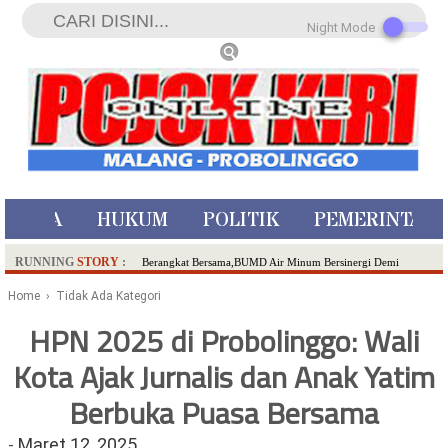
Night Mode
ISTIWA
HUKUM
POLITIK
PEMERINTAH
RUNNING
STORY
:
Berangkat Bersama,BUMD Air Minum Bersinergi Demi
Pelayanan Air Minum Aman Malang Raya!
Home
› Tidak Ada Kategori
Dua Pelaku Pembunuhan Manusia Silver di Probolinggo
HPN 2025 di Probolinggo: Wali
Ditangkap di Kediri,Satu Buron
Kota Ajak Jurnalis dan Anak Yatim
SDN Sumberejo 02 Kota Batu Kembangkan Program Inovasi
Literasi Melalui LASKAR JODA, Usung Filosofi Gelar Sehelai
Berbuka Puasa Bersama
Tikar
Ambulance Dari Berbagai Daerah Padati Kota Wisata Batu
-
Maret 12, 2025