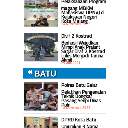
Pelaksanaan Program
magang MBKM
Mahasiswa UPNVJ di
Kejaksaan Negeri
Kota Malang
24 November 2022
Divif 2 Kostrad
Berhasil Wujudkan
Mimpi Anak Prajurit
Satjar Divif 2 Kostrad
Lulus Menjadi Taruna
Akmil
29 Juli 2021
BATU
Polres Batu Gelar
Pelatihan Pengenalan
Teknik Bongkar
Pasang Senpi Dinas
Polri
18 November 2022
DPRD Kota Batu
Umumkan 3 Nama