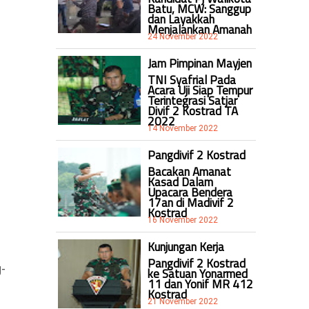
Batu, MCW: Sanggup
dan Layakkah
Menjalankan Amanah
24 November 2022
Jam Pimpinan Mayjen
TNI Syafrial Pada
Acara Uji Siap Tempur
Terintegrasi Satjar
Divif 2 Kostrad TA
2022
14 November 2022
Pangdivif 2 Kostrad
Bacakan Amanat
Kasad Dalam
Upacara Bendera
17an di Madivif 2
Kostrad
16 November 2022
Kunjungan Kerja
Pangdivif 2 Kostrad
-
ke Satuan Yonarmed
11 dan Yonif MR 412
Kostrad
21 November 2022