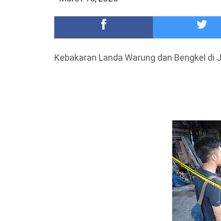
Meriah,Peringati Hari Bhayangkara ke-80,Polres B
DKD PERADI Malang Jatuhkan Putusan Pelanggaran
Kebakaran Landa Warung dan Bengkel di J