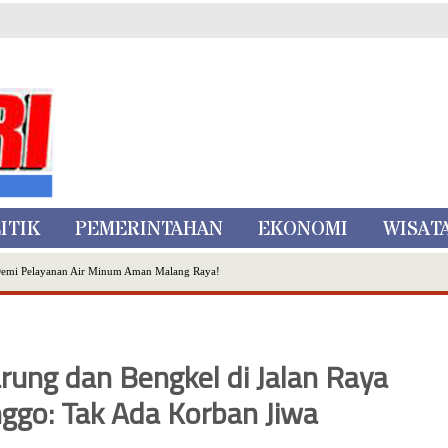
ITIK
PEMERINTAHAN
EKONOMI
WISAT
Demi Pelayanan Air Minum Aman Malang Raya!
nggo Ditangkap di Kediri,Satu Buron
Inovasi Literasi Melalui LASKAR JODA, Usung Filosofi Gelar Sehelai Tikar
ta Batu
ung dan Bengkel di Jalan Raya
, Mikutopia Buka Rekrutmen Karyawan,Berikut Kualifikasinya
Dialog Bersama Petani
ggo: Tak Ada Korban Jiwa
N DATA PEMILIH BERKELANJUTAN (PDPB) TRIWULAN II
a City Expo APEKSI XVIII Medan