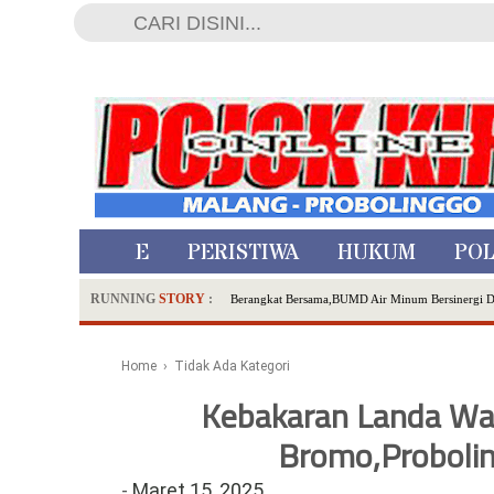
HOME
PERISTIWA
HUKUM
POL
RUNNING
STORY
:
Berangkat Bersama,BUMD Air Minum Bersinergi 
Dua Pelaku Pembunuhan Manusia Silver di Proboli
SDN Sumberejo 02 Kota Batu Kembangkan Program 
Home
› Tidak Ada Kategori
Ambulance Dari Berbagai Daerah Padati Kota Wisa
Kebakaran Landa War
Hadirkan Tujuh Sapta Pesona Wisata di Amfiteater
Polsek Wonoasih Perkuat Ketahanan Pangan Lewat 
Bromo,Probolin
RILIS RAPAT PLENO TERBUKA PEMUTAKHIRA
-
Maret 15, 2025
Tugu Tirta Usung 'Smart Water City' di Indonesi