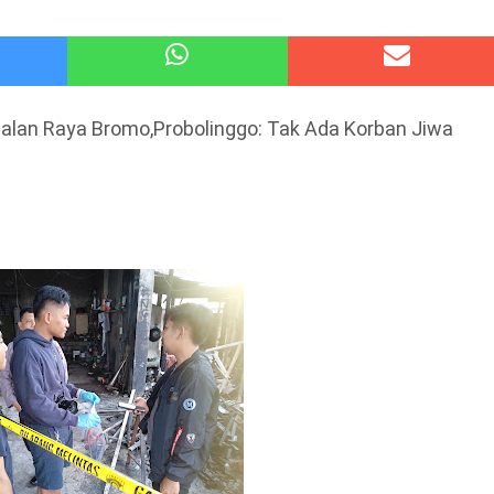
atu Gelar Kapolres Cup 9 Ball Tournament,Gandeng Carabao Bistro & Pool Batu HQ Total Hadiah
 Kode Etik Advokat, Abd. Aziz Divonis Bersalah
alan Raya Bromo,Probolinggo: Tak Ada Korban Jiwa