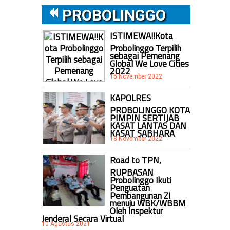
PROBOLINGGO
ISTIMEWA!!Kota
Probolinggo Terpilih
sebagai Pemenang
Global We Love Cities
2022
15 November 2022
KAPOLRES
PROBOLINGGO KOTA
PIMPIN SERTIJAB
KASAT LANTAS DAN
KASAT SABHARA
18 November 2022
Road to TPN,
RUPBASAN
Probolinggo Ikuti
Penguatan
Pembangunan ZI
menuju WBK/WBBM
Oleh Inspektur
Jenderal Secara Virtual
10 Agustus 2021