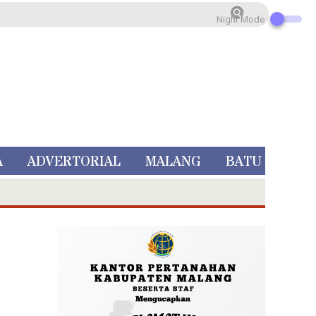
Night Mode
A
ADVERTORIAL
MALANG
BATU