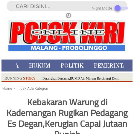
Night Mode
ISTIWA
HUKUM
POLITIK
PEMERINTAH
RUNNING
STORY
:
Berangkat Bersama,BUMD Air Minum Bersinergi Demi
Pelayanan Air Minum Aman Malang Raya!
Home
› Tidak Ada Kategori
Dua Pelaku Pembunuhan Manusia Silver di Probolinggo
Kebakaran Warung di
Ditangkap di Kediri,Satu Buron
Kademangan Rugikan Pedagang
SDN Sumberejo 02 Kota Batu Kembangkan Program Inovasi
Literasi Melalui LASKAR JODA, Usung Filosofi Gelar Sehelai
Es Degan,Kerugian Capai Jutaan
Tikar
Ambulance Dari Berbagai Daerah Padati Kota Wisata Batu