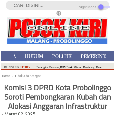
Night Mode
ISTIWA
HUKUM
POLITIK
PEMERINTAH
RUNNING
STORY
:
Berangkat Bersama,BUMD Air Minum Bersinergi Demi
Pelayanan Air Minum Aman Malang Raya!
Home
› Tidak Ada Kategori
Dua Pelaku Pembunuhan Manusia Silver di Probolinggo
Komisi 3 DPRD Kota Probolinggo
Ditangkap di Kediri,Satu Buron
Soroti Pembongkaran Kubah dan
SDN Sumberejo 02 Kota Batu Kembangkan Program Inovasi
Literasi Melalui LASKAR JODA, Usung Filosofi Gelar Sehelai
Alokasi Anggaran Infrastruktur
Tikar
Ambulance Dari Berbagai Daerah Padati Kota Wisata Batu
-
Maret 02, 2025