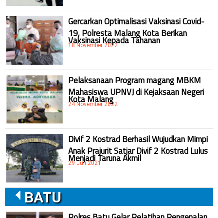
Gercarkan Optimalisasi Vaksinasi Covid-
19, Polresta Malang Kota Berikan
Vaksinasi Kepada Tahanan
18 November 2022
Pelaksanaan Program magang MBKM
Mahasiswa UPNVJ di Kejaksaan Negeri
Kota Malang
24 November 2022
Divif 2 Kostrad Berhasil Wujudkan Mimpi
Anak Prajurit Satjar Divif 2 Kostrad Lulus
Menjadi Taruna Akmil
29 Juli 2021
BATU
Polres Batu Gelar Pelatihan Pengenalan