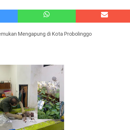
atu Gelar Kapolres Cup 9 Ball Tournament,Gandeng Carabao Bistro & Pool Batu HQ Total Hadiah
 Kode Etik Advokat, Abd. Aziz Divonis Bersalah
itemukan Mengapung di Kota Probolinggo