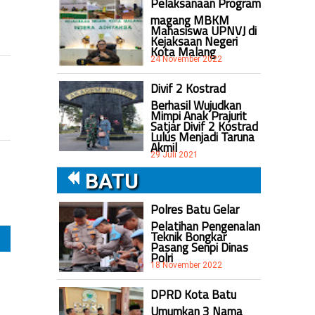
Pelaksanaan Program
magang MBKM
Mahasiswa UPNVJ di
Kejaksaan Negeri
Kota Malang
24 November 2022
Divif 2 Kostrad
Berhasil Wujudkan
Mimpi Anak Prajurit
Satjar Divif 2 Kostrad
Lulus Menjadi Taruna
Akmil
29 Juli 2021
BATU
Polres Batu Gelar
Pelatihan Pengenalan
Teknik Bongkar
Pasang Senpi Dinas
Polri
18 November 2022
DPRD Kota Batu
Umumkan 3 Nama