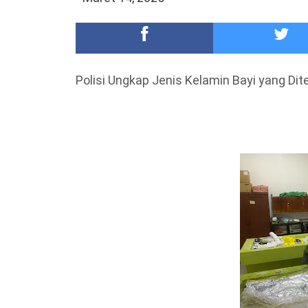
Meriah,Peringati Hari Bhayangkara ke-80,Polres B
DKD PERADI Malang Jatuhkan Putusan Pelanggaran
Polisi Ungkap Jenis Kelamin Bayi yang D