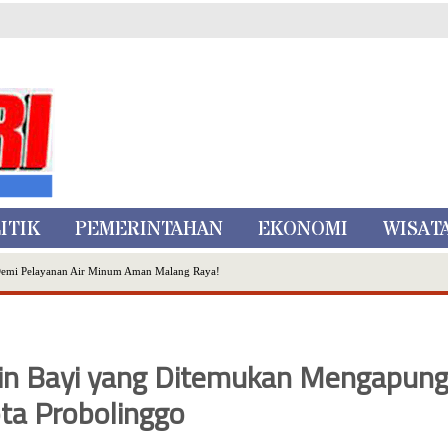
ITIK
PEMERINTAHAN
EKONOMI
WISAT
Demi Pelayanan Air Minum Aman Malang Raya!
nggo Ditangkap di Kediri,Satu Buron
Inovasi Literasi Melalui LASKAR JODA, Usung Filosofi Gelar Sehelai Tikar
ta Batu
min Bayi yang Ditemukan Mengapun
, Mikutopia Buka Rekrutmen Karyawan,Berikut Kualifikasinya
Dialog Bersama Petani
ota Probolinggo
N DATA PEMILIH BERKELANJUTAN (PDPB) TRIWULAN II
a City Expo APEKSI XVIII Medan