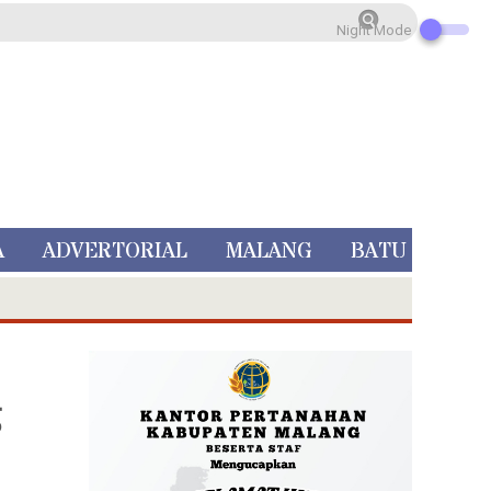
Night Mode
A
ADVERTORIAL
MALANG
BATU
g