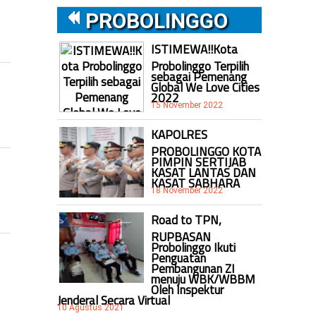
PROBOLINGGO
ISTIMEWA!!Kota
Probolinggo Terpilih
sebagai Pemenang
Global We Love Cities
2022
15 November 2022
KAPOLRES
PROBOLINGGO KOTA
PIMPIN SERTIJAB
KASAT LANTAS DAN
KASAT SABHARA
18 November 2022
Road to TPN,
RUPBASAN
Probolinggo Ikuti
Penguatan
Pembangunan ZI
menuju WBK/WBBM
Oleh Inspektur
Jenderal Secara Virtual
10 Agustus 2021