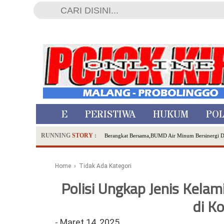
HOME
PERISTIWA
HUKUM
POL
RUNNING
STORY
:
Berangkat Bersama,BUMD Air Minum Bersinergi 
Dua Pelaku Pembunuhan Manusia Silver di Proboli
SDN Sumberejo 02 Kota Batu Kembangkan Program 
Home
› Tidak Ada Kategori
Ambulance Dari Berbagai Daerah Padati Kota Wisa
Polisi Ungkap Jenis Kela
Hadirkan Tujuh Sapta Pesona Wisata di Amfiteater
Polsek Wonoasih Perkuat Ketahanan Pangan Lewat 
di K
RILIS RAPAT PLENO TERBUKA PEMUTAKHIRA
-
Maret 14, 2025
Tugu Tirta Usung 'Smart Water City' di Indonesi