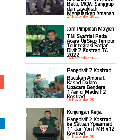
Batu, MCW: Sanggup
dan Layakkah
Menjalankan Amanah
24 November 2022
u
Jam Pimpinan Mayjen
TNI Syafrial Pada
Acara Uji Siap Tempur
Terintegrasi Satjar
Divif 2 Kostrad TA
2022
14 November 2022
Pangdivif 2 Kostrad
Bacakan Amanat
Kasad Dalam
Upacara Bendera
17an di Madivif 2
Kostrad
16 November 2022
Kunjungan Kerja
Pangdivif 2 Kostrad
ke Satuan Yonarmed
11 dan Yonif MR 412
Kostrad
21 November 2022