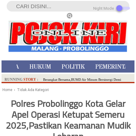
Night Mode
ISTIWA
HUKUM
POLITIK
PEMERINTAH
RUNNING
STORY
:
Berangkat Bersama,BUMD Air Minum Bersinergi Demi
Pelayanan Air Minum Aman Malang Raya!
Home
› Tidak Ada Kategori
Dua Pelaku Pembunuhan Manusia Silver di Probolinggo
Polres Probolinggo Kota Gelar
Ditangkap di Kediri,Satu Buron
Apel Operasi Ketupat Semeru
SDN Sumberejo 02 Kota Batu Kembangkan Program Inovasi
Literasi Melalui LASKAR JODA, Usung Filosofi Gelar Sehelai
2025,Pastikan Keamanan Mudik
Tikar
Ambulance Dari Berbagai Daerah Padati Kota Wisata Batu