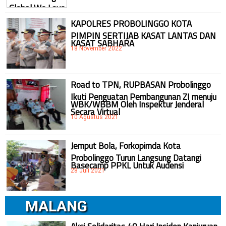
KAPOLRES PROBOLINGGO KOTA
PIMPIN SERTIJAB KASAT LANTAS DAN
KASAT SABHARA
18 November 2022
Road to TPN, RUPBASAN Probolinggo
Ikuti Penguatan Pembangunan ZI menuju
WBK/WBBM Oleh Inspektur Jenderal
Secara Virtual
10 Agustus 2021
Jemput Bola, Forkopimda Kota
Probolinggo Turun Langsung Datangi
Basecamp PPKL Untuk Audensi
28 Juli 2021
MALANG