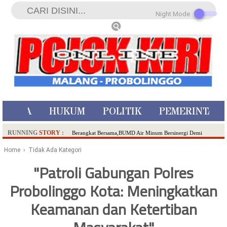
Night Mode
ISTIWA
HUKUM
POLITIK
PEMERINTAH
RUNNING
STORY
:
Berangkat Bersama,BUMD Air Minum Bersinergi Demi
Pelayanan Air Minum Aman Malang Raya!
Home
› Tidak Ada Kategori
Dua Pelaku Pembunuhan Manusia Silver di Probolinggo
"Patroli Gabungan Polres
Ditangkap di Kediri,Satu Buron
Probolinggo Kota: Meningkatkan
SDN Sumberejo 02 Kota Batu Kembangkan Program Inovasi
Literasi Melalui LASKAR JODA, Usung Filosofi Gelar Sehelai
Keamanan dan Ketertiban
Tikar
Ambulance Dari Berbagai Daerah Padati Kota Wisata Batu