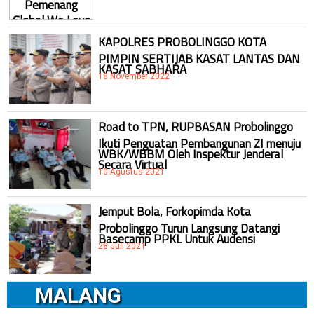
KAPOLRES PROBOLINGGO KOTA
PIMPIN SERTIJAB KASAT LANTAS DAN
KASAT SABHARA
18 November 2022
Road to TPN, RUPBASAN Probolinggo
Ikuti Penguatan Pembangunan ZI menuju
WBK/WBBM Oleh Inspektur Jenderal
Secara Virtual
10 Agustus 2021
Jemput Bola, Forkopimda Kota
Probolinggo Turun Langsung Datangi
Basecamp PPKL Untuk Audensi
28 Juli 2021
MALANG