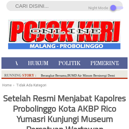
Night Mode
ISTIWA
HUKUM
POLITIK
PEMERINTAH
RUNNING
STORY
:
Berangkat Bersama,BUMD Air Minum Bersinergi Demi
Pelayanan Air Minum Aman Malang Raya!
Home
› Tidak Ada Kategori
Dua Pelaku Pembunuhan Manusia Silver di Probolinggo
Setelah Resmi Menjabat Kapolres
Ditangkap di Kediri,Satu Buron
Probolinggo Kota AKBP Rico
SDN Sumberejo 02 Kota Batu Kembangkan Program Inovasi
Literasi Melalui LASKAR JODA, Usung Filosofi Gelar Sehelai
Yumasri Kunjungi Museum
Tikar
Ambulance Dari Berbagai Daerah Padati Kota Wisata Batu