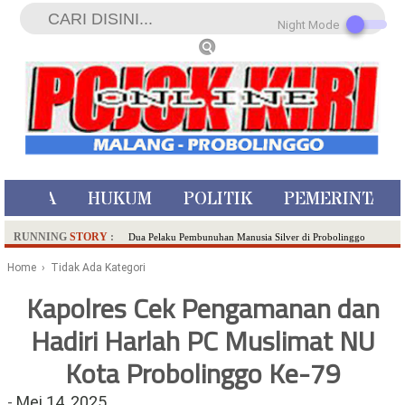
Night Mode
ISTIWA
HUKUM
POLITIK
PEMERINTAH
RUNNING
STORY
:
Dua Pelaku Pembunuhan Manusia Silver di Probolinggo
Ditangkap di Kediri,Satu Buron
Home
› Tidak Ada Kategori
SDN Sumberejo 02 Kota Batu Kembangkan Program Inovasi
Kapolres Cek Pengamanan dan
Literasi Melalui LASKAR JODA, Usung Filosofi Gelar Sehelai
Hadiri Harlah PC Muslimat NU
Tikar
Ambulance Dari Berbagai Daerah Padati Kota Wisata Batu
Kota Probolinggo Ke-79
Hadirkan Tujuh Sapta Pesona Wisata di Amfiteater, Mikutopia
Buka Rekrutmen Karyawan,Berikut Kualifikasinya
-
Mei 14, 2025