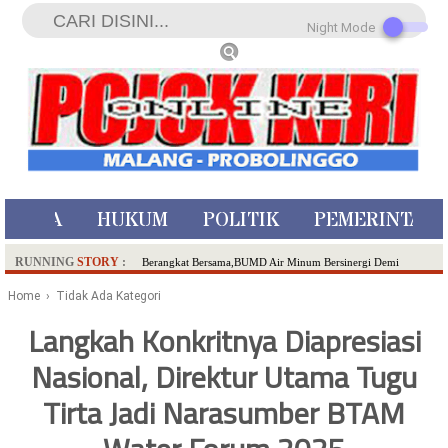
Night Mode
ISTIWA
HUKUM
POLITIK
PEMERINTAH
RUNNING
STORY
:
Berangkat Bersama,BUMD Air Minum Bersinergi Demi
Pelayanan Air Minum Aman Malang Raya!
Home
› Tidak Ada Kategori
Dua Pelaku Pembunuhan Manusia Silver di Probolinggo
Langkah Konkritnya Diapresiasi
Ditangkap di Kediri,Satu Buron
Nasional, Direktur Utama Tugu
SDN Sumberejo 02 Kota Batu Kembangkan Program Inovasi
Literasi Melalui LASKAR JODA, Usung Filosofi Gelar Sehelai
Tirta Jadi Narasumber BTAM
Tikar
Ambulance Dari Berbagai Daerah Padati Kota Wisata Batu