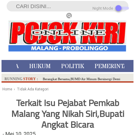
Night Mode
ISTIWA
HUKUM
POLITIK
PEMERINTAH
RUNNING
STORY
:
Berangkat Bersama,BUMD Air Minum Bersinergi Demi
Pelayanan Air Minum Aman Malang Raya!
Home
› Tidak Ada Kategori
Dua Pelaku Pembunuhan Manusia Silver di Probolinggo
Terkait Isu Pejabat Pemkab
Ditangkap di Kediri,Satu Buron
Malang Yang Nikah Siri,Bupati
SDN Sumberejo 02 Kota Batu Kembangkan Program Inovasi
Literasi Melalui LASKAR JODA, Usung Filosofi Gelar Sehelai
Angkat Bicara
Tikar
Ambulance Dari Berbagai Daerah Padati Kota Wisata Batu
-
Mei 10, 2025