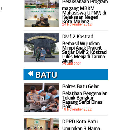
Pelaksanaan Program
magang MBKM
n
Mahasiswa UPNVJ di
Kejaksaan Negeri
Kota Malang
24 November 2022
Divif 2 Kostrad
Berhasil Wujudkan
Mimpi Anak Prajurit
Satjar Divif 2 Kostrad
Lulus Menjadi Taruna
Akmil
29 Juli 2021
BATU
Polres Batu Gelar
Pelatihan Pengenalan
Teknik Bongkar
Pasang Senpi Dinas
Polri
18 November 2022
DPRD Kota Batu
Umumkan 3 Nama