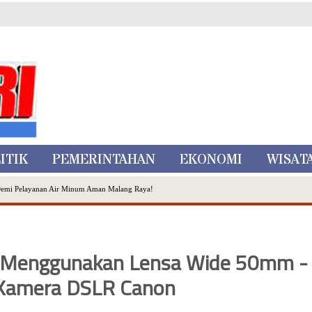
ITIK
PEMERINTAHAN
EKONOMI
WISAT
Demi Pelayanan Air Minum Aman Malang Raya!
nggo Ditangkap di Kediri,Satu Buron
Inovasi Literasi Melalui LASKAR JODA, Usung Filosofi Gelar Sehelai Tikar
ta Batu
an Menggunakan Lensa Wide 50mm -
, Mikutopia Buka Rekrutmen Karyawan,Berikut Kualifikasinya
Dialog Bersama Petani
Kamera DSLR Canon
N DATA PEMILIH BERKELANJUTAN (PDPB) TRIWULAN II
a City Expo APEKSI XVIII Medan