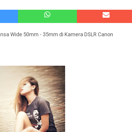
atu Gelar Kapolres Cup 9 Ball Tournament,Gandeng Carabao Bistro & Pool Batu HQ Total Hadiah
 Kode Etik Advokat, Abd. Aziz Divonis Bersalah
Lensa Wide 50mm - 35mm di Kamera DSLR Canon