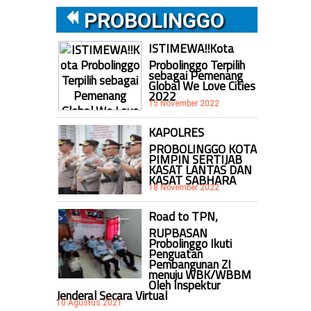
PROBOLINGGO
ISTIMEWA!!Kota
Probolinggo Terpilih
sebagai Pemenang
Global We Love Cities
2022
15 November 2022
KAPOLRES
PROBOLINGGO KOTA
PIMPIN SERTIJAB
KASAT LANTAS DAN
a
KASAT SABHARA
18 November 2022
Road to TPN,
RUPBASAN
Probolinggo Ikuti
Penguatan
Pembangunan ZI
menuju WBK/WBBM
Oleh Inspektur
Jenderal Secara Virtual
10 Agustus 2021