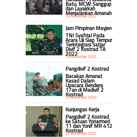
Batu, MCW: Sanggup
dan Layakkah
Menjalankan Amanah
24 November 2022
Jam Pimpinan Mayjen
TNI Syafrial Pada
Acara Uji Siap Tempur
Terintegrasi Satjar
Divif 2 Kostrad TA
2022
14 November 2022
Pangdivif 2 Kostrad
Bacakan Amanat
Kasad Dalam
Upacara Bendera
17an di Madivif 2
Kostrad
16 November 2022
Kunjungan Kerja
Pangdivif 2 Kostrad
ke Satuan Yonarmed
11 dan Yonif MR 412
Kostrad
21 November 2022