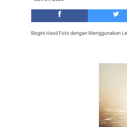
Meriah,Peringati Hari Bhayangkara ke-80,Polres B
DKD PERADI Malang Jatuhkan Putusan Pelanggaran
Begini Hasil Foto dengan Menggunakan 