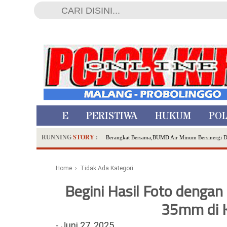
HOME
PERISTIWA
HUKUM
POL
RUNNING
STORY
:
Berangkat Bersama,BUMD Air Minum Bersinergi 
Dua Pelaku Pembunuhan Manusia Silver di Proboli
SDN Sumberejo 02 Kota Batu Kembangkan Program 
Home
› Tidak Ada Kategori
Ambulance Dari Berbagai Daerah Padati Kota Wisa
Begini Hasil Foto deng
Hadirkan Tujuh Sapta Pesona Wisata di Amfiteater
Polsek Wonoasih Perkuat Ketahanan Pangan Lewat 
35mm di 
RILIS RAPAT PLENO TERBUKA PEMUTAKHIRA
-
Juni 27, 2025
Tugu Tirta Usung 'Smart Water City' di Indonesi