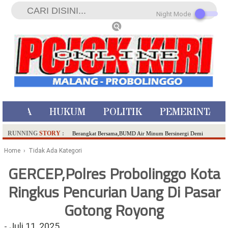
Night Mode
ISTIWA
HUKUM
POLITIK
PEMERINTAH
RUNNING
STORY
:
Berangkat Bersama,BUMD Air Minum Bersinergi Demi
Pelayanan Air Minum Aman Malang Raya!
Home
› Tidak Ada Kategori
Dua Pelaku Pembunuhan Manusia Silver di Probolinggo
GERCEP,Polres Probolinggo Kota
Ditangkap di Kediri,Satu Buron
Ringkus Pencurian Uang Di Pasar
SDN Sumberejo 02 Kota Batu Kembangkan Program Inovasi
Literasi Melalui LASKAR JODA, Usung Filosofi Gelar Sehelai
Gotong Royong
Tikar
Ambulance Dari Berbagai Daerah Padati Kota Wisata Batu
-
Juli 11, 2025